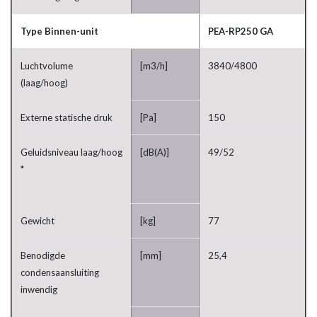
Type Binnen-unit
PEA-RP250 GA
Luchtvolume
[m3/h]
3840/4800
(laag/hoog)
Externe statische druk
[Pa]
150
Geluidsniveau laag/hoog
[dB(A)]
49/52
*
Gewicht
[kg]
77
Benodigde
[mm]
25,4
condensaansluiting
inwendig