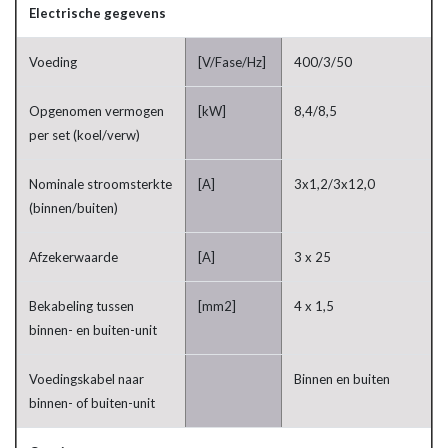
Electrische gegevens
Voeding
[V/Fase/Hz]
400/3/50
Opgenomen vermogen
[kW]
8,4/8,5
per set (koel/verw)
Nominale stroomsterkte
[A]
3x1,2/3x12,0
(binnen/buiten)
Afzekerwaarde
[A]
3 x 25
Bekabeling tussen
[mm2]
4 x 1,5
binnen- en buiten-unit
Voedingskabel naar
Binnen en buiten
binnen- of buiten-unit