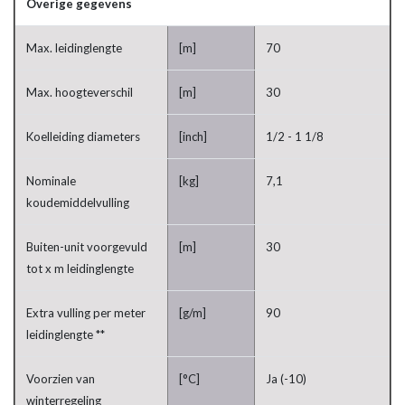
Overige gegevens
Max. leidinglengte
[m]
70
Max. hoogteverschil
[m]
30
Koelleiding diameters
[inch]
1/2 - 1 1/8
Nominale
[kg]
7,1
koudemiddelvulling
Buiten-unit voorgevuld
[m]
30
tot x m leidinglengte
Extra vulling per meter
[g/m]
90
leidinglengte **
Voorzien van
[°C]
Ja (-10)
winterregeling