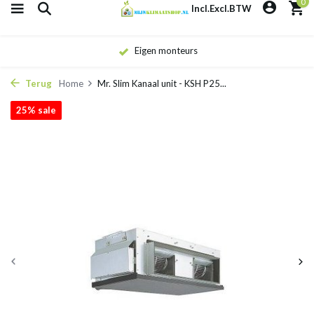
0
Incl.
Excl.
BTW
Eigen monteurs
Terug
Home
Mr. Slim Kanaal unit - KSH P25...
25% sale