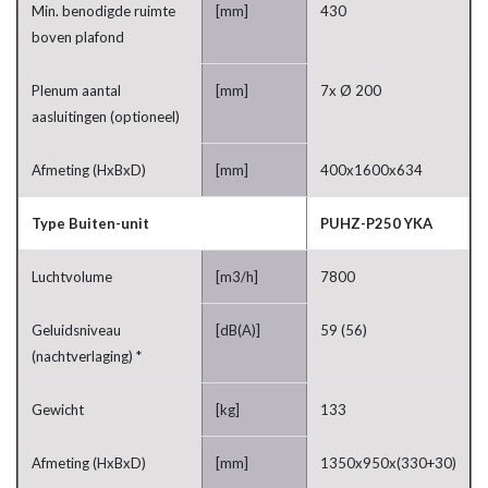
Min. benodigde ruimte
[mm]
430
boven plafond
Plenum aantal
[mm]
7x Ø 200
aasluitingen (optioneel)
Afmeting (HxBxD)
[mm]
400x1600x634
Type Buiten-unit
PUHZ-P250 YKA
Luchtvolume
[m3/h]
7800
Geluidsniveau
[dB(A)]
59 (56)
(nachtverlaging) *
Gewicht
[kg]
133
Afmeting (HxBxD)
[mm]
1350x950x(330+30)