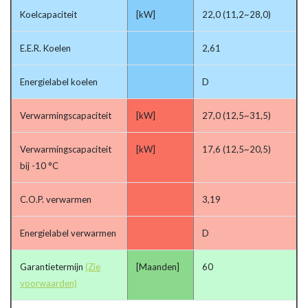
Koelcapaciteit
[kW]
22,0 (11,2~28,0)
E.E.R. Koelen
2,61
Energielabel koelen
D
Verwarmingscapaciteit
[kW]
27,0 (12,5~31,5)
Verwarmingscapaciteit
[kW]
17,6 (12,5~20,5)
bij -10 °C
C.O.P. verwarmen
3,19
Energielabel verwarmen
D
Garantietermijn
(Zie
[Maanden]
60
voorwaarden)