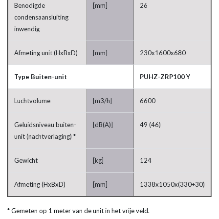
Benodigde
[mm]
26
condensaansluiting
inwendig
Afmeting unit (HxBxD)
[mm]
230x1600x680
Type Buiten-unit
PUHZ-ZRP100 Y
Luchtvolume
[m3/h]
6600
Geluidsniveau buiten-
[dB(A)]
49 (46)
unit (nachtverlaging) *
Gewicht
[kg]
124
Afmeting (HxBxD)
[mm]
1338x1050x(330+30)
* Gemeten op 1 meter van de unit in het vrije veld.