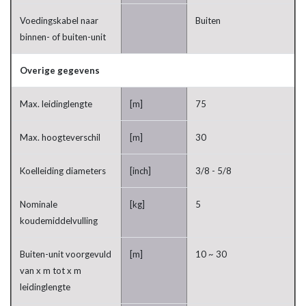
Voedingskabel naar
Buiten
binnen- of buiten-unit
Overige gegevens
Max. leidinglengte
[m]
75
Max. hoogteverschil
[m]
30
Koelleiding diameters
[inch]
3/8 - 5/8
Nominale
[kg]
5
koudemiddelvulling
Buiten-unit voorgevuld
[m]
10 ~ 30
van x m tot x m
leidinglengte