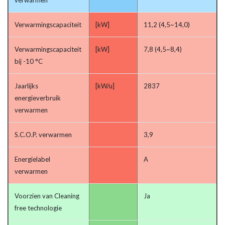
verwarmen
Verwarmingscapaciteit
[kW]
11,2 (4,5~14,0)
Verwarmingscapaciteit
[kW]
7,8 (4,5~8,4)
bij -10 °C
Jaarlijks
[kW/u]
2837
energieverbruik
verwarmen
S.C.O.P. verwarmen
3,9
Energielabel
A
verwarmen
Voorzien van Cleaning
Ja
free technologie