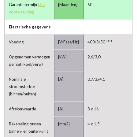
Garantietermijn
(Zie
[Maanden]
60
voorwaarden)
Electrische gegevens
Voeding
[V/Fase/Hz]
400/3/50 ****
Opgenomen vermogen
[kW]
2,6/3,0
per set (koel/verw)
Nominale
[A]
0,7/3x4,1
stroomsterkte
(binnen/buiten)
Afzekerwaarde
[A]
3 x 16
Bekabeling tussen
[mm2]
4 x 1,5
binnen- en buiten-unit