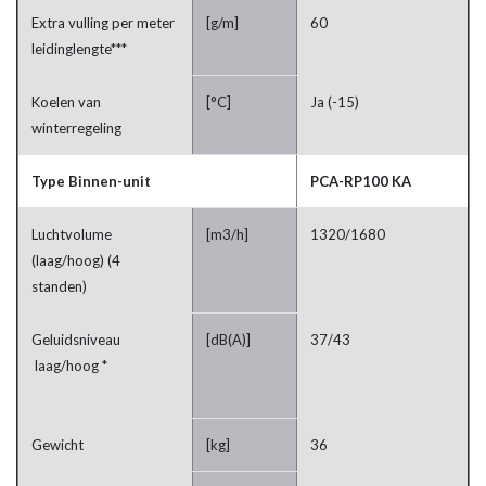
Extra vulling per meter
[g/m]
60
leidinglengte***
Koelen van
[°C]
Ja (-15)
winterregeling
Type Binnen-unit
PCA-RP100 KA
Luchtvolume
[m3/h]
1320/1680
(laag/hoog) (4
standen)
Geluidsniveau
[dB(A)]
37/43
laag/hoog *
Gewicht
[kg]
36