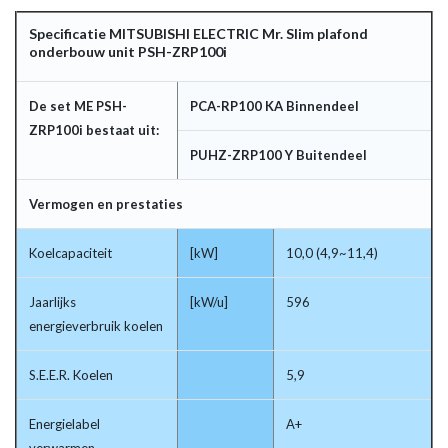
Specificatie MITSUBISHI ELECTRIC Mr. Slim plafond
onderbouw unit PSH-ZRP100i
De set ME PSH-
PCA-RP100 KA Binnendeel
ZRP100i bestaat uit:
PUHZ-ZRP100 Y Buitendeel
Vermogen en prestaties
Koelcapaciteit
[kW]
10,0 (4,9~11,4)
Jaarlijks
[kW/u]
596
energieverbruik koelen
S.E.E.R. Koelen
5,9
Energielabel
A+