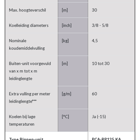
Max. hoogteverschil
[m]
30
Koelleiding diameters
[inch]
3/8 - 5/8
Nominale
[kg]
4,5
koudemiddelvulling
Buiten-unit voorgevuld
[m]
10 tot 30
van x m tot x m
leidinglengte
Extra vulling per meter
[g/m]
60
leidinglengte***
Koelen bij lage
[°C]
Ja (-15)
temperaturen
Type Binnen-unit
PCA-RP125 KA