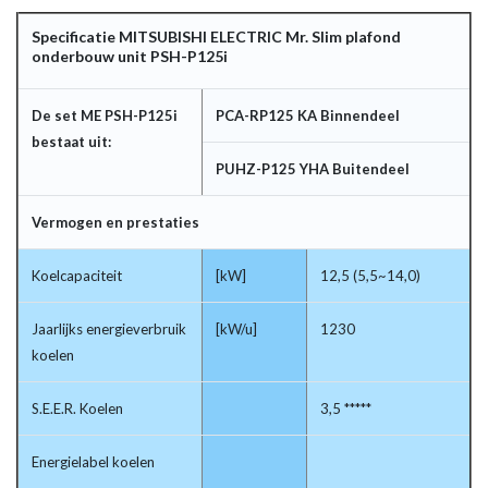
Specificatie MITSUBISHI ELECTRIC Mr. Slim plafond
onderbouw unit PSH-P125i
De set ME PSH-P125i
PCA-RP125 KA Binnendeel
bestaat uit:
PUHZ-P125 YHA Buitendeel
Vermogen en prestaties
Koelcapaciteit
[kW]
12,5 (5,5~14,0)
Jaarlijks energieverbruik
[kW/u]
1230
koelen
S.E.E.R. Koelen
3,5 *****
Energielabel koelen