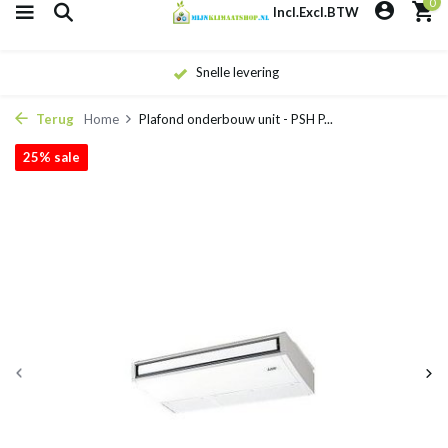
0
Incl.
Excl.
BTW
Snelle levering
Terug
Home
Plafond onderbouw unit - PSH P...
25% sale