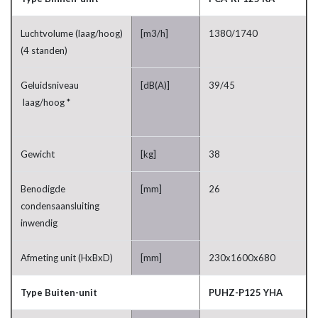
Luchtvolume (laag/hoog)
[m3/h]
1380/1740
(4 standen)
Geluidsniveau
[dB(A)]
39/45
laag/hoog *
Gewicht
[kg]
38
Benodigde
[mm]
26
condensaansluiting
inwendig
Afmeting unit (HxBxD)
[mm]
230x1600x680
Type Buiten-unit
PUHZ-P125 YHA