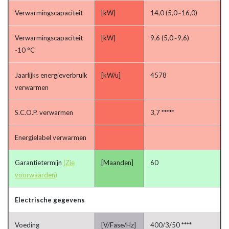
Verwarmingscapaciteit
[kW]
14,0 (5,0~16,0)
Verwarmingscapaciteit
[kW]
9,6 (5,0~9,6)
-10 °C
Jaarlijks energieverbruik
[kW/u]
4578
verwarmen
S.C.O.P. verwarmen
3,7 *****
Energielabel verwarmen
Garantietermijn
(Zie
[Maanden]
60
voorwaarden)
Electrische gegevens
Voeding
[V/Fase/Hz]
400/3/50 ****