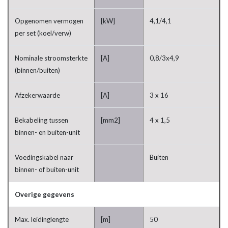
Opgenomen vermogen
[kW]
4,1/4,1
per set (koel/verw)
Nominale stroomsterkte
[A]
0,8/3x4,9
(binnen/buiten)
Afzekerwaarde
[A]
3 x 16
Bekabeling tussen
[mm2]
4 x 1,5
binnen- en buiten-unit
Voedingskabel naar
Buiten
binnen- of buiten-unit
Overige gegevens
Max. leidinglengte
[m]
50