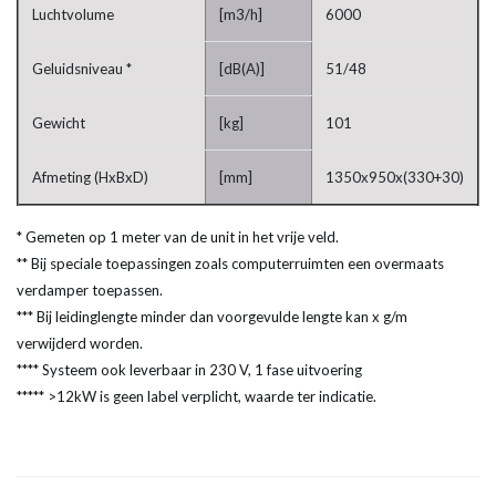
Luchtvolume
[m3/h]
6000
Geluidsniveau *
[dB(A)]
51/48
Gewicht
[kg]
101
Afmeting (HxBxD)
[mm]
1350x950x(330+30)
* Gemeten op 1 meter van de unit in het vrije veld.
** Bij speciale toepassingen zoals computerruimten een overmaats
verdamper toepassen.
*** Bij leidinglengte minder dan voorgevulde lengte kan x g/m
verwijderd worden.
**** Systeem ook leverbaar in 230 V, 1 fase uitvoering
***** >12kW is geen label verplicht, waarde ter indicatie.