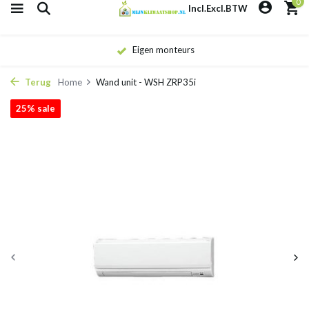
0
Incl.
Excl.
BTW
Eigen monteurs
Terug
Home
Wand unit - WSH ZRP35i
25% sale