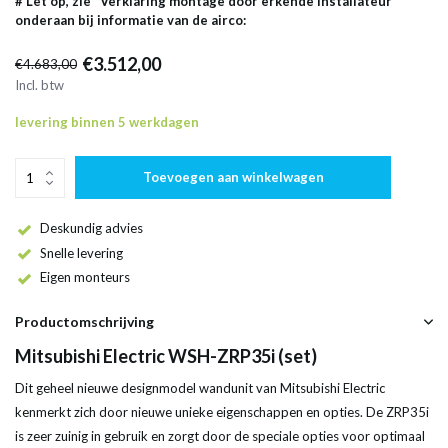
# Let op, zie "Verklaring montage door erkende installateur"
onderaan bij informatie van de airco:
€3.512,00
€4.683,00
Incl. btw
levering binnen 5 werkdagen
Toevoegen aan winkelwagen
Deskundig advies
Snelle levering
Eigen monteurs
Productomschrijving
Mitsubishi Electric WSH-ZRP35i (set)
Dit geheel nieuwe designmodel wandunit van Mitsubishi Electric
kenmerkt zich door nieuwe unieke eigenschappen en opties. De ZRP35i
is zeer zuinig in gebruik en zorgt door de speciale opties voor optimaal