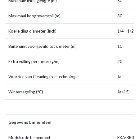
Maximale leidinglengte (m)
50
Maximaal hoogteverschil (m)
30
Koelleiding diameter (Inch)
1/4 - 1/2
Buitenunit voorgevuld tot x meter (m)
10
Extra vulling per meter (g/m)
20
Voorzien van Cleaning free technologie
Ja
Winterregeling (°C)
Ja (15)
Gegevens binnendeel
Modelcode binnendeel
PKA-RP35 