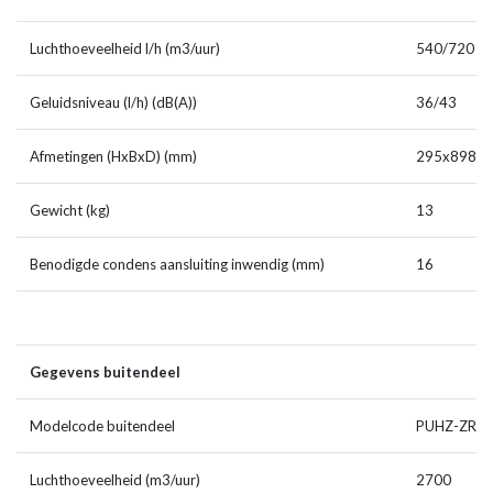
Luchthoeveelheid l/h (m3/uur)
540/720
Geluidsniveau (l/h) (dB(A))
36/43
Afmetingen (HxBxD) (mm)
295x898x
Gewicht (kg)
13
Benodigde condens aansluiting inwendig (mm)
16
Gegevens buitendeel
Modelcode buitendeel
PUHZ-ZRP
Luchthoeveelheid (m3/uur)
2700