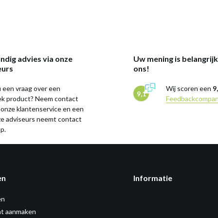
ndig advies via onze
Uw mening is belangrij
eurs
ons!
 een vraag over een
Wij scoren een
9
9,1
iek product? Neem contact
Feedbackcompa
 onze klantenservice en een
ze adviseurs neemt contact
p.
en
Informatie
en
t aanmaken