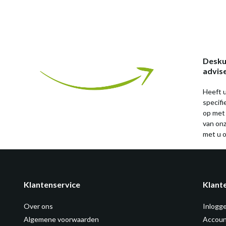
Desku
advis
Heeft u
specif
op met
van on
met u o
Klantenservice
Klant
Over ons
Inlogg
Algemene voorwaarden
Accoun