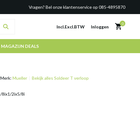
Vragen? Bel onze klantenservice op 085-4895870
0
Incl.
Excl.
BTW
Inloggen
MAGAZIJN DEALS
Merk:
Mueller
Bekijk alles Soldeer T verloop
/8ix1/2ix5/8i