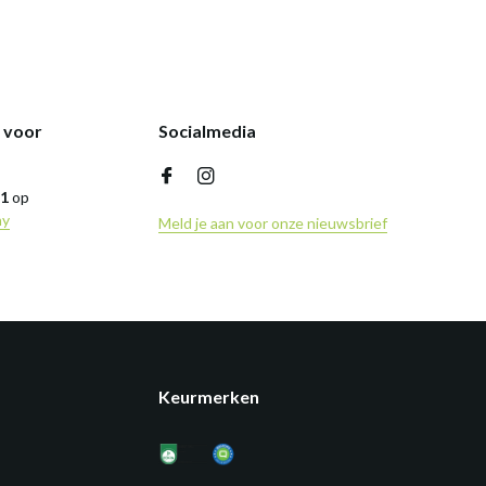
k voor
Socialmedia
,1
op
ny
Meld je aan voor onze nieuwsbrief
Keurmerken