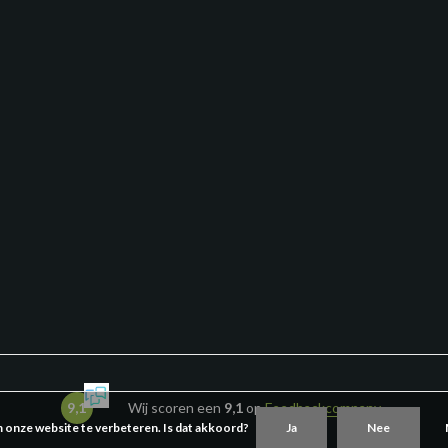
9,1
Wij scoren een
9,1
op
Feedbackcompany
m onze website te verbeteren. Is dat akkoord?
Ja
Nee