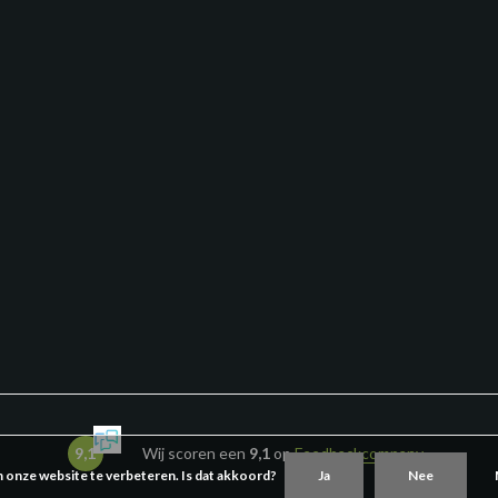
9,1
Wij scoren een
9,1
op
Feedbackcompany
m onze website te verbeteren. Is dat akkoord?
Ja
Nee