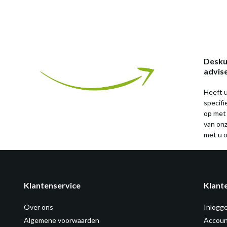
Desku
advis
Heeft u
specif
op met
van on
met u o
Klantenservice
Klant
Over ons
Inlogg
Algemene voorwaarden
Accoun