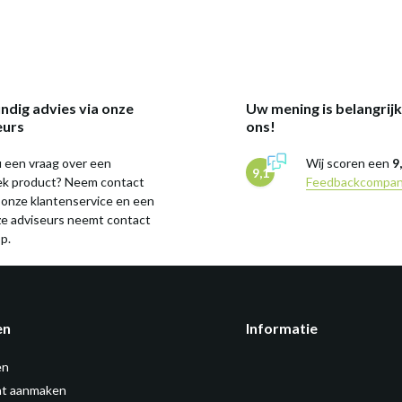
ndig advies via onze
Uw mening is belangrij
eurs
ons!
 een vraag over een
Wij scoren een
9
9,1
iek product? Neem contact
Feedbackcompa
 onze klantenservice en een
ze adviseurs neemt contact
p.
en
Informatie
en
t aanmaken