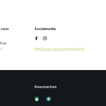
k voor
Socialmedia
,1
op
ny
Meld je aan voor onze nieuwsbrief
Keurmerken