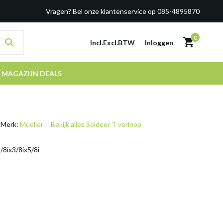
Vragen? Bel onze klantenservice op 085-4895870
0
Incl.
Excl.
BTW
Inloggen
MAGAZIJN DEALS
Merk:
Mueller
Bekijk alles Soldeer T verloop
/8ix3/8ix5/8i