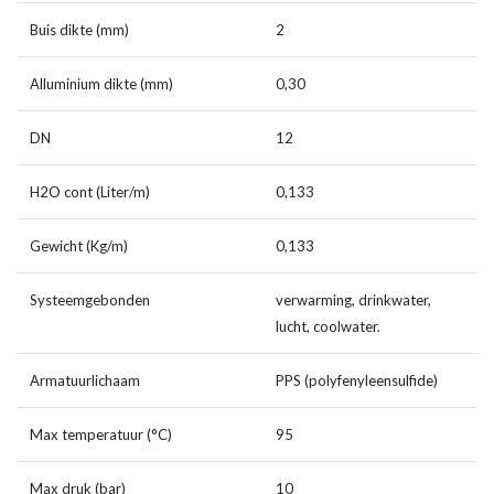
Buis dikte (mm)
2
Alluminium dikte (mm)
0,30
DN
12
H2O cont (Liter/m)
0,133
Gewicht (Kg/m)
0,133
Systeemgebonden
verwarming, drinkwater,
lucht, coolwater.
Armatuurlichaam
PPS (polyfenyleensulfide)
Max temperatuur (°C)
95
Max druk (bar)
10