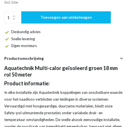
Incl. btw
Toevoegen aan winkelwagen
Deskundig advies
Snelle levering
Eigen monteurs
Productomschrijving
Aquatechnik Multi-calor geïsoleerd groen 18 mm
rol 50 meter
Product informatie:
In elke installatie zijn Aquatechnik koppelingen van onschatbare waarde
voor het naadloos verbinden van leidingen in diverse systemen.
Vervaardigd met hoogwaardige, duurzame materialen, biedt onze
Safety-pol uitmuntende prestaties onder variabele druk- en
temperatuur omstandigheden. De snelle alsook eenvoudige installatie,
zonder de noodzaak van ingewikkeld gereedschap, bespaart niet alleen