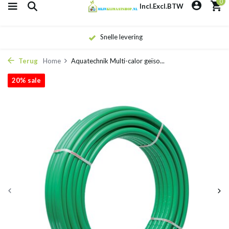
0
Incl.
Excl.
BTW
Snelle levering
Terug
Home
Aquatechnik Multi-calor geïso...
20% sale