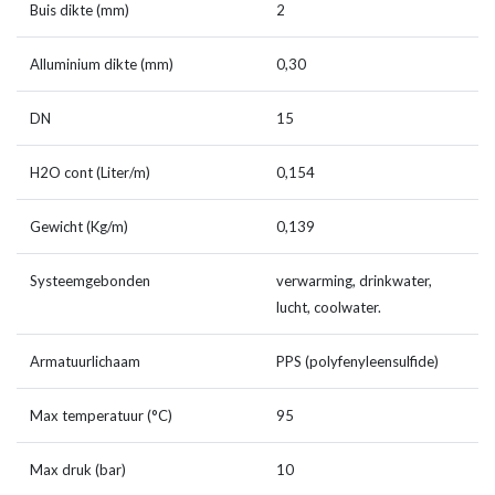
Buis dikte (mm)
2
Alluminium dikte (mm)
0,30
DN
15
H2O cont (Liter/m)
0,154
Gewicht (Kg/m)
0,139
Systeemgebonden
verwarming, drinkwater,
lucht, coolwater.
Armatuurlichaam
PPS (polyfenyleensulfide)
Max temperatuur (°C)
95
Max druk (bar)
10