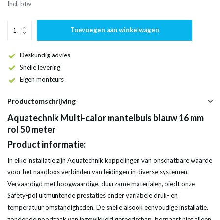
Incl. btw
Toevoegen aan winkelwagen
Deskundig advies
Snelle levering
Eigen monteurs
Productomschrijving
Aquatechnik Multi-calor mantelbuis blauw 16 mm
rol 50 meter
Product informatie:
In elke installatie zijn Aquatechnik koppelingen van onschatbare waarde
voor het naadloos verbinden van leidingen in diverse systemen.
Vervaardigd met hoogwaardige, duurzame materialen, biedt onze
Safety-pol uitmuntende prestaties onder variabele druk- en
temperatuur omstandigheden. De snelle alsook eenvoudige installatie,
zonder de noodzaak van ingewikkeld gereedschap, bespaart niet alleen