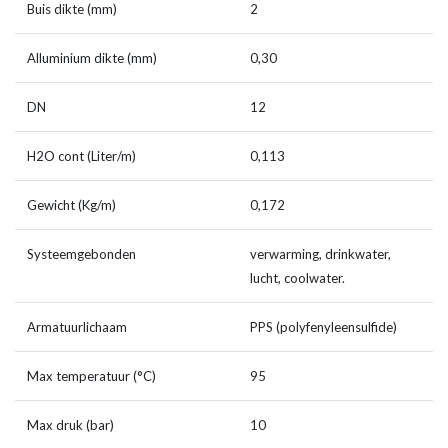
Buis dikte (mm)
2
Alluminium dikte (mm)
0,30
DN
12
H2O cont (Liter/m)
0,113
Gewicht (Kg/m)
0,172
Systeemgebonden
verwarming, drinkwater,
lucht, coolwater.
Armatuurlichaam
PPS (polyfenyleensulfide)
Max temperatuur (°C)
95
Max druk (bar)
10