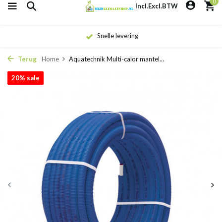
0
Incl.
Excl.
BTW
Snelle levering
Terug
Home
Aquatechnik Multi-calor mantel...
20% sale