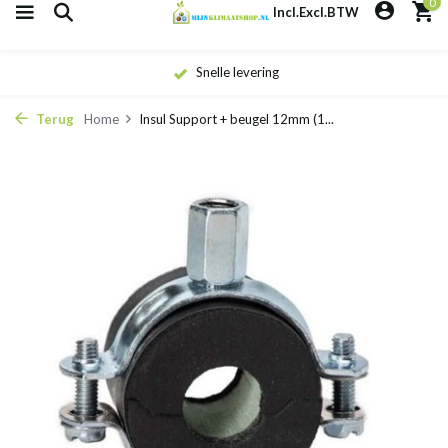
0
Incl.
Excl.
BTW
Snelle levering
Terug
Home
Insul Support + beugel 12mm (1...