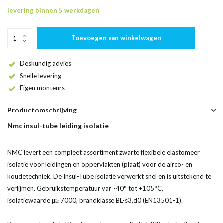
levering binnen 5 werkdagen
Toevoegen aan winkelwagen
Deskundig advies
Snelle levering
Eigen monteurs
Productomschrijving
Nmc insul-tube leiding isolatie
NMC levert een compleet assortiment zwarte flexibele elastomeer
isolatie voor leidingen en oppervlakten (plaat) voor de airco- en
koudetechniek. De Insul-Tube isolatie verwerkt snel en is uitstekend te
verlijmen. Gebruikstemperatuur van -40° tot +105°C,
isolatiewaarde µ≥ 7000, brandklasse BL-s3,d0 (EN13501-1).