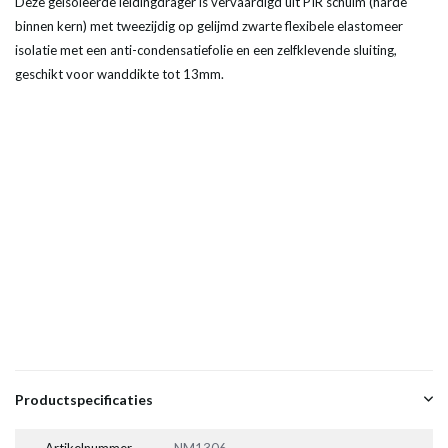
Deze geïsoleerde leidingdrager is vervaardigd uit PIR schuim (harde
binnen kern) met tweezijdig op gelijmd zwarte flexibele elastomeer
isolatie met een anti-condensatiefolie en een zelfklevende sluiting,
geschikt voor wanddikte tot 13mm.
Productspecificaties