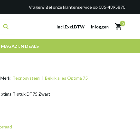
Vragen? Bel onze klantenservice op 085-4895870
0
Incl.
Excl.
BTW
Inloggen
MAGAZIJN DEALS
Merk:
Tecnosystemi
Bekijk alles Optima 75
ptima T-stuk DT75 Zwart
orraad