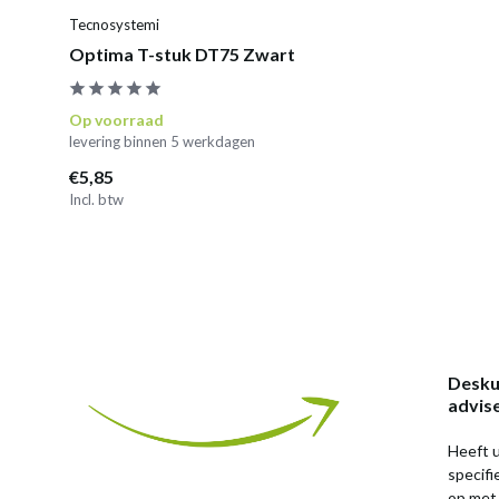
Tecnosystemi
Optima T-stuk DT75 Zwart
Op voorraad
levering binnen 5 werkdagen
€5,85
Incl. btw
Desku
advis
Heeft u
specif
op met