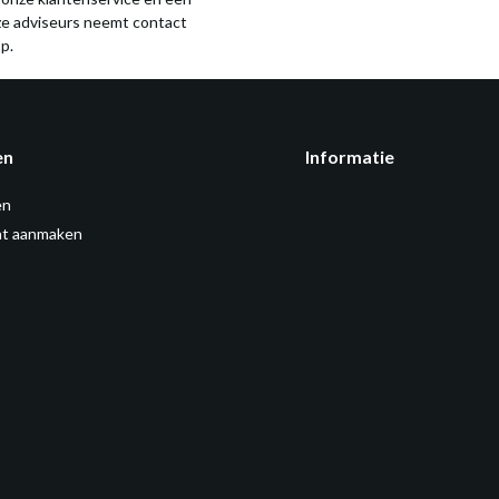
ze adviseurs neemt contact
p.
en
Informatie
en
t aanmaken