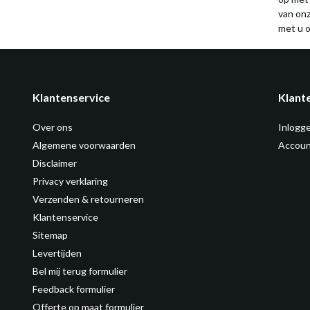
van on
met u o
Klantenservice
Klant
Over ons
Inlogg
Algemene voorwaarden
Accoun
Disclaimer
Privacy verklaring
Verzenden & retourneren
Klantenservice
Sitemap
Levertijden
Bel mij terug formulier
Feedback formulier
Offerte op maat formulier