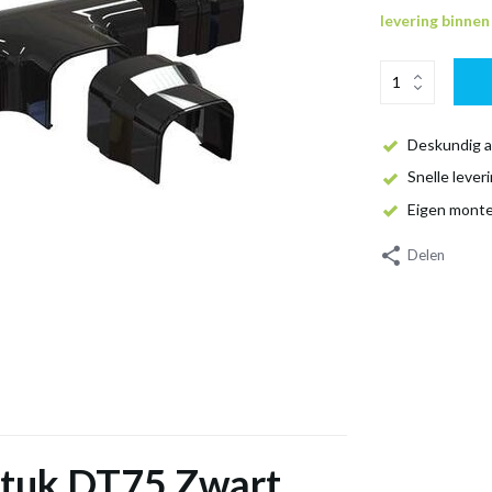
levering binne
Deskundig a
Snelle lever
Eigen mont
Delen
stuk DT75 Zwart