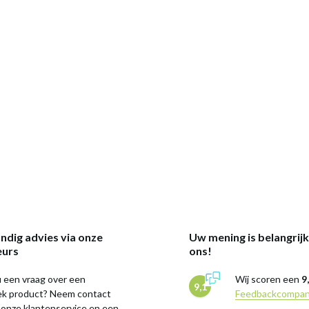
ndig advies via onze
Uw mening is belangrij
eurs
ons!
 een vraag over een
Wij scoren een
9
9,1
iek product? Neem contact
Feedbackcompa
 onze klantenservice en een