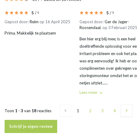
5
/
5
/
5
5
Gepost door:
Reim
op 16 April 2025
Gepost door:
Ger de Jager-
Roosendaal.
op 3 Februari 202
Prima. Makkelijk te plaatsem
Ben hier erg blij mee; is een heel
doeltreffende oplossing voor ee
irritant probleem en ook het pl
was erg eenvoudig! Ik heb er oo
complimenten over gekregen va
storingsmonteur omdat het er z
netjes uitziet......
Lees meer
Toon
1
-
3
van
18
reacties
1
2
3
4
5
Schrijf je eigen review