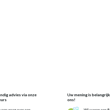
ndig advies via onze
Uw mening is belangrij
eurs
ons!
 een vraag over een
Wij scoren een
9