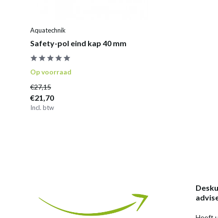
Aquatechnik
Safety-pol eind kap 40 mm
Op voorraad
€27,15
€21,70
Incl. btw
Desku
advis
Heeft u