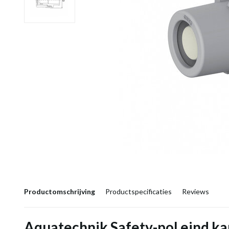
Productomschrijving
Productspecificaties
Reviews
Aquatechnik Safety-pol eind k