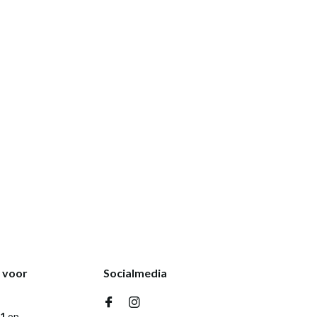
k voor
Socialmedia
,1
op