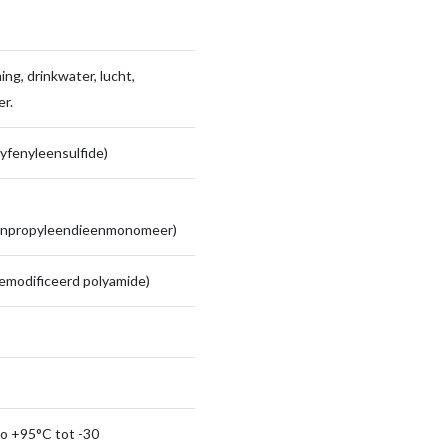
ng, drinkwater, lucht,
r.
yfenyleensulfide)
enpropyleendieenmonomeer)
emodificeerd polyamide)
to +95°C tot -30