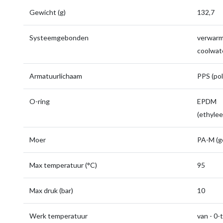
Gewicht (g)
132,7
Systeemgebonden
verwarmi
coolwate
Armatuurlichaam
PPS (pol
O-ring
EPDM
(ethyle
Moer
PA-M (g
Max temperatuur (°C)
95
Max druk (bar)
10
Werk temperatuur
van - 0-