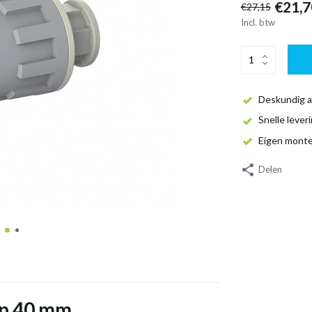
€21,7
€27,15
Incl. btw
Deskundig a
Snelle lever
Eigen mont
Delen
ap 40 mm