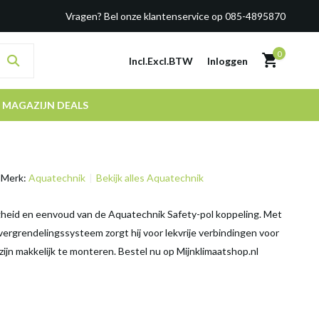
Vragen? Bel onze klantenservice op 085-4895870
0
Incl.
Excl.
BTW
Inloggen
MAGAZIJN DEALS
Merk:
Aquatechnik
Bekijk alles Aquatechnik
gheid en eenvoud van de Aquatechnik Safety-pol koppeling. Met
 vergrendelingssysteem zorgt hij voor lekvrije verbindingen voor
zijn makkelijk te monteren. Bestel nu op Mijnklimaatshop.nl