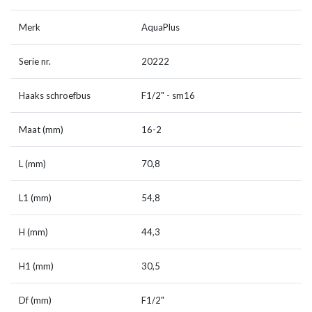
Merk
AquaPlus
Serie nr.
20222
Haaks schroefbus
F1/2" - sm16
Maat (mm)
16-2
L (mm)
70,8
L1 (mm)
54,8
H (mm)
44,3
H1 (mm)
30,5
Df (mm)
F1/2"