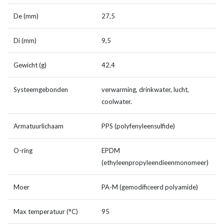
De (mm)
27,5
Di (mm)
9,5
Gewicht (g)
42,4
Systeemgebonden
verwarming, drinkwater, lucht,
coolwater.
Armatuurlichaam
PPS (polyfenyleensulfide)
O-ring
EPDM
(ethyleenpropyleendieenmonomeer)
Moer
PA-M (gemodificeerd polyamide)
Max temperatuur (°C)
95