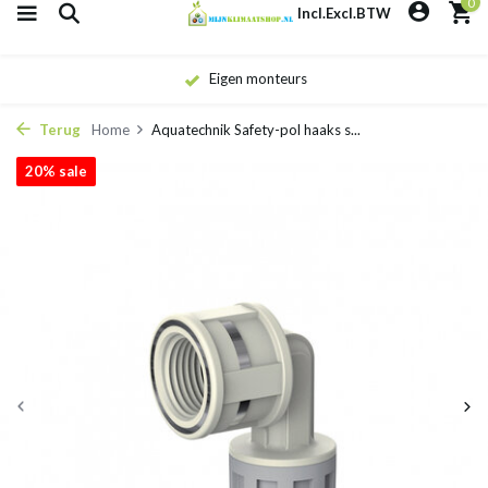
0
Incl.
Excl.
BTW
Eigen monteurs
Terug
Home
Aquatechnik Safety-pol haaks s...
20% sale