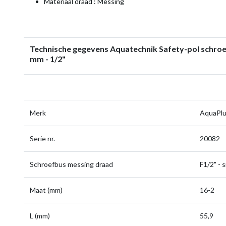
Materiaal draad : Messing
Technische gegevens Aquatechnik Safety-pol schro
mm - 1/2"
Merk
AquaPl
Serie nr.
20082
Schroefbus messing draad
F1/2" - 
Maat (mm)
16-2
L (mm)
55,9