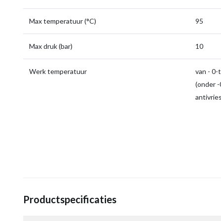
Max temperatuur (°C)
95
Max druk (bar)
10
Werk temperatuur
van - 0-
(onder -0
antivrie
Productspecificaties