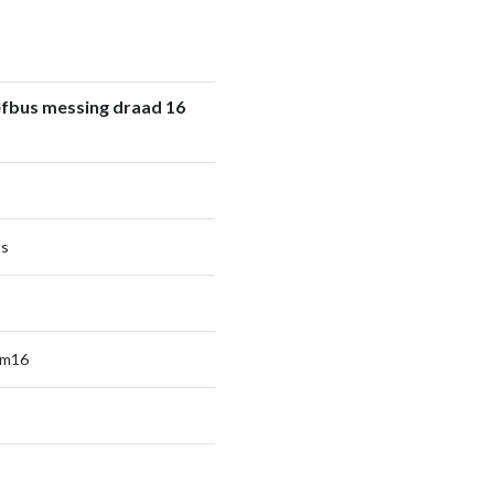
efbus messing draad 16
us
sm16