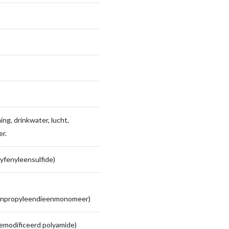
ng, drinkwater, lucht,
r.
yfenyleensulfide)
enpropyleendieenmonomeer)
emodificeerd polyamide)