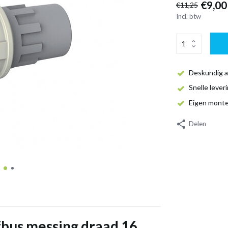
€9,00
€11,25
Incl. btw
Deskundig a
Snelle lever
Eigen mont
Delen
fbus messing draad 16