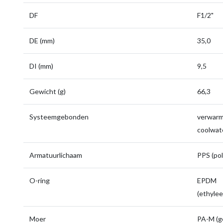
DF
F1/2"
DE (mm)
35,0
DI (mm)
9,5
Gewicht (g)
66,3
Systeemgebonden
verwarmi
coolwate
Armatuurlichaam
PPS (pol
O-ring
EPDM
(ethyle
Moer
PA-M (g