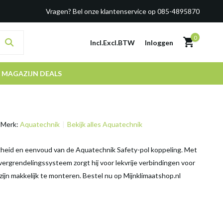
Vragen? Bel onze klantenservice op 085-4895870
0
Incl.
Excl.
BTW
Inloggen
MAGAZIJN DEALS
Merk:
Aquatechnik
Bekijk alles Aquatechnik
gheid en eenvoud van de Aquatechnik Safety-pol koppeling. Met
 vergrendelingssysteem zorgt hij voor lekvrije verbindingen voor
zijn makkelijk te monteren. Bestel nu op Mijnklimaatshop.nl