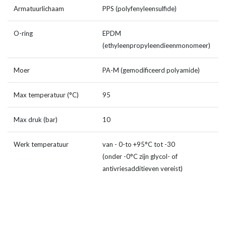
Armatuurlichaam
PPS (polyfenyleensulfide)
O-ring
EPDM
(ethyleenpropyleendieenmonomeer)
Moer
PA-M (gemodificeerd polyamide)
Max temperatuur (°C)
95
Max druk (bar)
10
Werk temperatuur
van - 0-to +95°C tot -30
(onder -0°C zijn glycol- of
antivriesadditieven vereist)