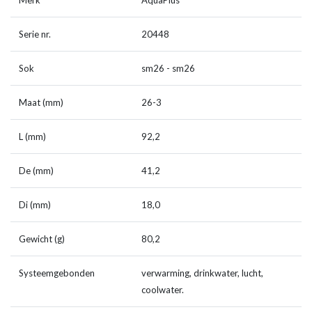
Merk
AquaPlus
Serie nr.
20448
Sok
sm26 - sm26
Maat (mm)
26-3
L (mm)
92,2
De (mm)
41,2
Di (mm)
18,0
Gewicht (g)
80,2
Systeemgebonden
verwarming, drinkwater, lucht,
coolwater.