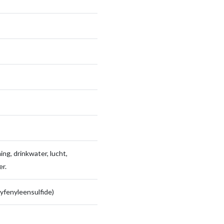
ng, drinkwater, lucht,
r.
yfenyleensulfide)