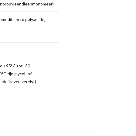
enpropyleendieenmonomeer)
emodificeerd polyamide)
to +95°C tot -30
°C zijn glycol- of
sadditieven vereist)