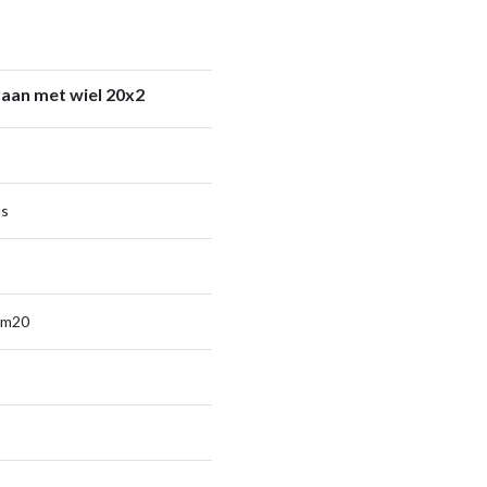
aan met wiel 20x2
us
sm20