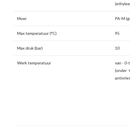
(ethyle
Moer
PA-M (g
Max temperatuur (°C)
95
Max druk (bar)
10
Werk temperatuur
van - 0-
(onder -0
antivrie