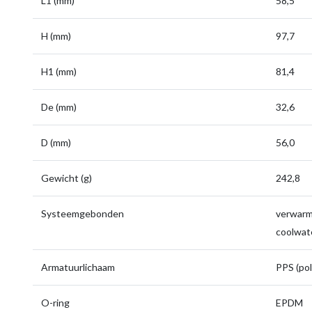
L1 (mm)
58,5
H (mm)
97,7
H1 (mm)
81,4
De (mm)
32,6
D (mm)
56,0
Gewicht (g)
242,8
Systeemgebonden
verwarmi
coolwate
Armatuurlichaam
PPS (pol
O-ring
EPDM