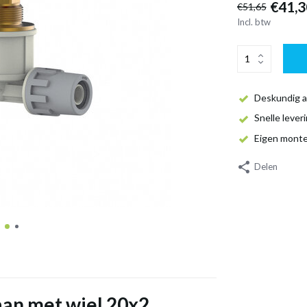
€41,3
€51,65
Incl. btw
Deskundig a
Snelle lever
Eigen mont
Delen
aan met wiel 20x2