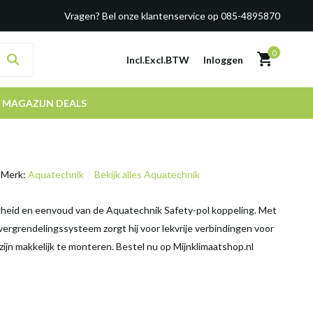
Vragen? Bel onze klantenservice op 085-4895870
0
Incl.
Excl.
BTW
Inloggen
MAGAZIJN DEALS
Merk:
Aquatechnik
Bekijk alles Aquatechnik
gheid en eenvoud van de Aquatechnik Safety-pol koppeling. Met
 vergrendelingssysteem zorgt hij voor lekvrije verbindingen voor
zijn makkelijk te monteren. Bestel nu op Mijnklimaatshop.nl