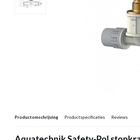
Productomschrijving
Productspecificaties
Reviews
Aquatechnik Safety-Pol stopkr