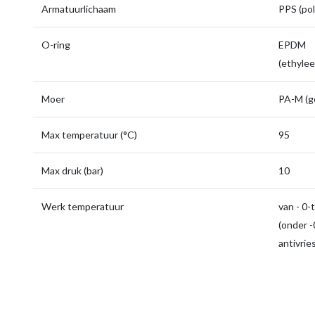
Armatuurlichaam
PPS (pol
O-ring
EPDM
(ethyle
Moer
PA-M (g
Max temperatuur (°C)
95
Max druk (bar)
10
Werk temperatuur
van - 0-
(onder -0
antivrie