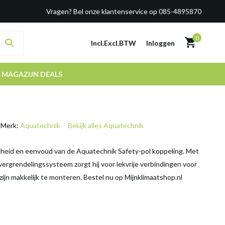
Vragen? Bel onze klantenservice op 085-4895870
0
Incl.
Excl.
BTW
Inloggen
MAGAZIJN DEALS
Merk:
Aquatechnik
Bekijk alles Aquatechnik
gheid en eenvoud van de Aquatechnik Safety-pol koppeling. Met
 vergrendelingssysteem zorgt hij voor lekvrije verbindingen voor
zijn makkelijk te monteren. Bestel nu op Mijnklimaatshop.nl