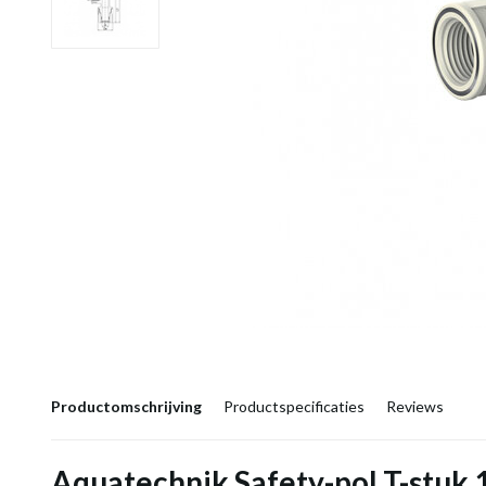
Productomschrijving
Productspecificaties
Reviews
Aquatechnik Safety-pol T-stuk 