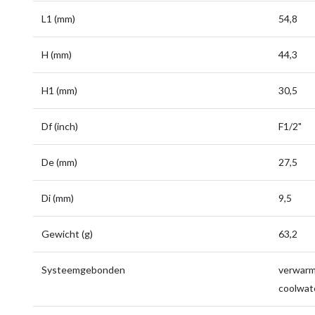
L1 (mm)
54,8
H (mm)
44,3
H1 (mm)
30,5
Df (inch)
F1/2"
De (mm)
27,5
Di (mm)
9,5
Gewicht (g)
63,2
Systeemgebonden
verwarmi
coolwate