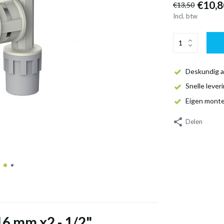
€10,8
€13,50
Incl. btw
Deskundig a
Snelle lever
Eigen mont
Delen
16 mm x2 - 1/2"