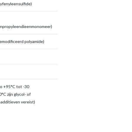
yfenyleensulfide)
enpropyleendieenmonomeer)
emodificeerd polyamide)
to +95°C tot -30
°C zijn glycol- of
sadditieven vereist)