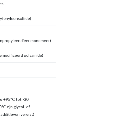
r.
yfenyleensulfide)
enpropyleendieenmonomeer)
emodificeerd polyamide)
to +95°C tot -30
°C zijn glycol- of
sadditieven vereist)