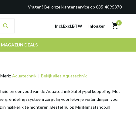
Vragen? Bel onze klantenservice op 085-4895870
0
Incl.
Excl.
BTW
Inloggen
MAGAZIJN DEALS
Merk:
Aquatechnik
Bekijk alles Aquatechnik
gheid en eenvoud van de Aquatechnik Safety-pol koppeling. Met
 vergrendelingssysteem zorgt hij voor lekvrije verbindingen voor
zijn makkelijk te monteren. Bestel nu op Mijnklimaatshop.nl