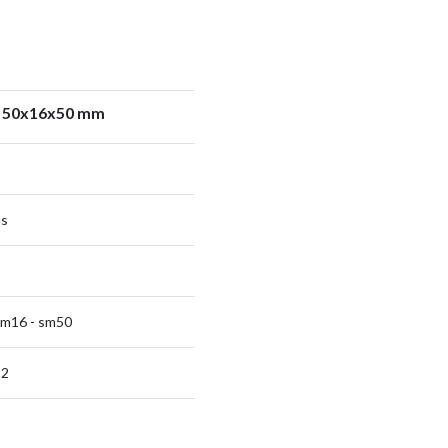
k 50x16x50 mm
us
sm16 - sm50
-2