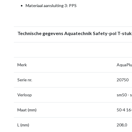
Materiaal aansluiting 3: PPS
Technische gegevens Aquatechnik Safety-pol T-stu
Merk
AquaPl
Serie nr.
20750
Verloop
sm50 - 
Maat (mm)
50-4 16
L (mm)
208,0