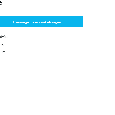
5
Toevoegen aan winkelwagen
dvies
ing
eurs