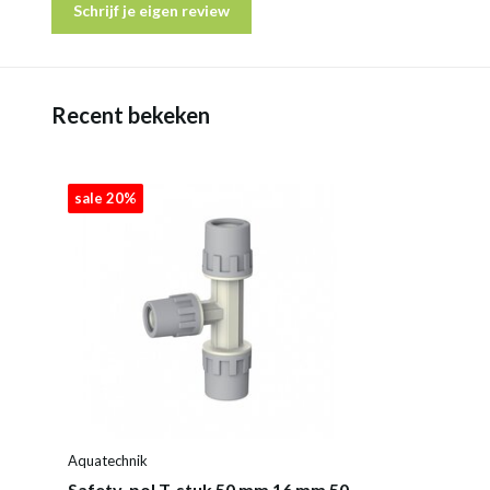
Schrijf je eigen review
Recent bekeken
sale 20%
Aquatechnik
Safety-pol T-stuk 50 mm 16 mm 50