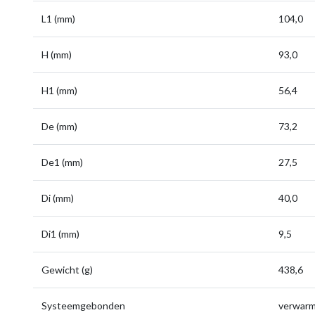
L1 (mm)
104,0
H (mm)
93,0
H1 (mm)
56,4
De (mm)
73,2
De1 (mm)
27,5
Di (mm)
40,0
Di1 (mm)
9,5
Gewicht (g)
438,6
Systeemgebonden
verwarmi