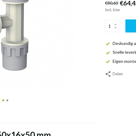
€64,4
€80,60
Incl. btw
Deskundig a
Snelle lever
Eigen mont
Delen
k 50x16x50 mm