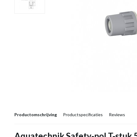
Productomschrijving
Productspecificaties
Reviews
Aquatechnik Safety-pol T-stu