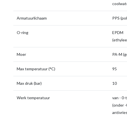
coolwate
Armatuurlichaam
PPS (pol
O-ring
EPDM
(ethyle
Moer
PA-M (g
Max temperatuur (°C)
95
Max druk (bar)
10
Werk temperatuur
van - 0-
(onder -0
antivrie