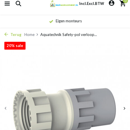
0
Incl.
Excl.
BTW
Eigen monteurs
Terug
Home
Aquatechnik Safety-pol verloop...
20% sale