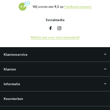
9,1
Wij scoren een
9,1
op
Feedbackcompany
Socialmedia
Meld je aan voor onze nieuwsbrief
Klantenservice
Klanten
Informatie
Keurmerken