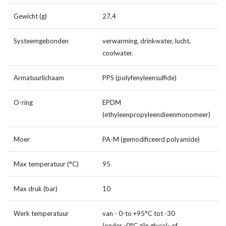
Gewicht (g)
27,4
Systeemgebonden
verwarming, drinkwater, lucht,
coolwater.
Armatuurlichaam
PPS (polyfenyleensulfide)
O-ring
EPDM
(ethyleenpropyleendieenmonomeer)
Moer
PA-M (gemodificeerd polyamide)
Max temperatuur (°C)
95
Max druk (bar)
10
Werk temperatuur
van - 0-to +95°C tot -30
(onder -0°C zijn glycol- of