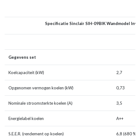
Specificatie Sinclair SIH-09BIK Wandmodel Inve
Gegevens set
Koelcapaciteit (kW)
2,7
Opgenomen vermogen koelen (kW)
0,73
Nominale stroomsterkte koelen (A)
3,5
Energielabel koelen
A++
S.E.E.R. (rendement op koelen)
6,8 (680 %)