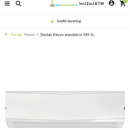
0
Incl.
Excl.
BTW
Eigen monteurs
Terug
Home
Sinclair Keyon wandairco SIH-0...