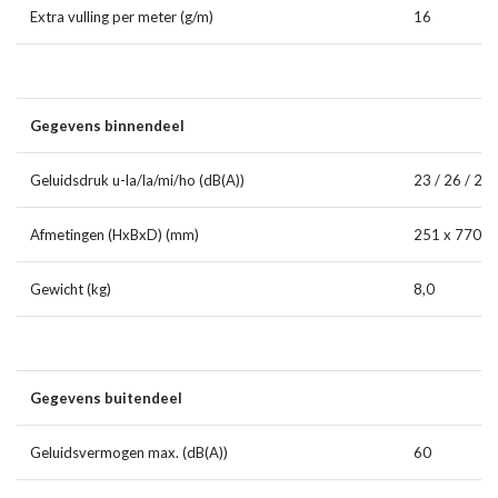
Extra vulling per meter (g/m)
16
Gegevens binnendeel
Geluidsdruk u-la/la/mi/ho (dB(A))
23 / 26 / 29 
Afmetingen (HxBxD) (mm)
251 x 770 x
Gewicht (kg)
8,0
Gegevens buitendeel
Geluidsvermogen max. (dB(A))
60