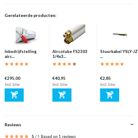
Gerelateerde producten:
Inbedrijfstelling
Aircotube FS2303
Stuurkabel YSLY-JZ
airc...
1/4x3...
...
€295,00
€40,95
€2,85
Incl. btw
Incl. btw
Incl. btw
Reviews
5
/
Based on 1 reviews
5