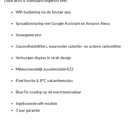
Deze airco is standaard uitgerust met:
Wifi-bediening via de Sinclair app
Spraakbesturing met Google Assistant en Amazon Alexa
Ionengenerator
Gezondheidsfilters, waaronder catechin- en actieve carbonfilter
Verborgen display in strak design
Milieuvriendelijk koudemiddel R32
iFeel functie & 8°C vakantiemodus
Blue Fin coating op de warmtewisselaar
Ingebouwde wifi-module
3 jaar garantie