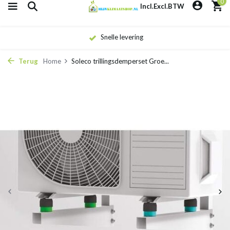
0
Incl.
Excl.
BTW
Snelle levering
Terug
Home
Soleco trillingsdemperset Groe...