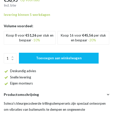
€56,95
Op voorraad
Incl. btw
levering binnen 5 werkdagen
Volume voordeel:
Koop 8 voor
€51,26
per stuk en
Koop 16 voor
€45,56
per stuk
bespaar
-10%
en bespaar
-20%
Toevoegen aan winkelwagen
Deskundig advies
Snelle levering
Eigen monteurs
Productomschrijving
Soleco's kleurgecodeerde trillingsdempersets zijn speciaal ontworpen
om vibraties van buitenunits te dempen en ongewenste