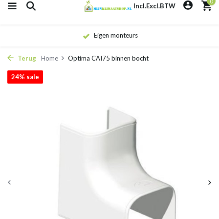
0
Incl.
Excl.
BTW
Eigen monteurs
Terug
Home
Optima CAI75 binnen bocht
24% sale