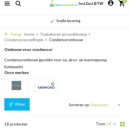
0
Incl.
Excl.
BTW
Eigen monteurs
Terug
Home
Toebehoren airconditioning
Condensoropstellingen
Condensorombouw
Ombouw voor condensor
Condensorombouw geschikt voor oa. airco- en warmtepomp
buitenunits
Onze merken
Filter
Sorteren op:
Toon:
18 producten