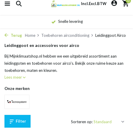
0
Incl.
Excl.
BTW
vering
Eigen monte
Terug
Home
Toebehoren airconditioning
Leidinggoot Airco
Leidinggoot en accessoires voor airco
Bij Mijnklimaatshop.nl hebben we een uitgebreid assortiment aan
leidinggoten en toebehoren voor airco's. Bekijk onze ruime keuze aan
toebehoren, maten en kleuren.
Lees meer
Onze merken
Filter
Sorteren op: