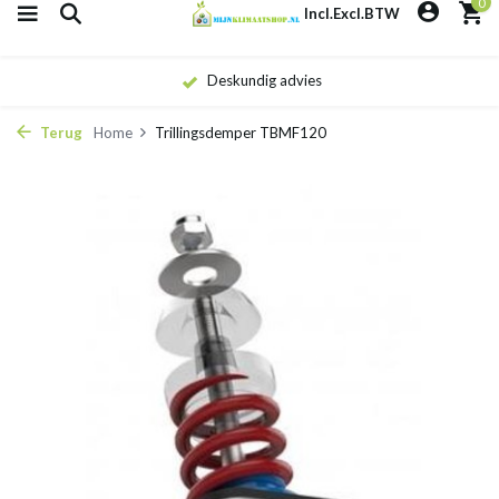
0
Incl.
Excl.
BTW
Deskundig advies
Terug
Home
Trillingsdemper TBMF120