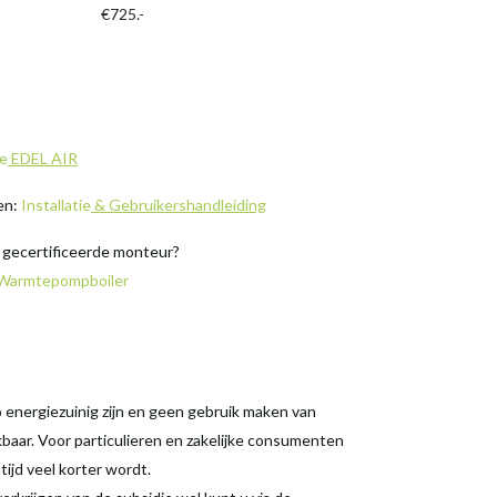
€725.-
e
EDEL AIR
den:
Installatie
& Gebruikershandleiding
n gecertificeerde monteur?
g Warmtepompboiler
ergiezuinig zijn en geen gebruik maken van
kbaar. Voor particulieren en zakelijke consumenten
ijd veel korter wordt.