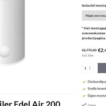
Inclusief mont
* Het montagep
overeenkomen m
productpagina.
€2.
€2.775,00
Incl. btw
Deskundig a
Snelle lever
Eigen mont
er Edel Air 200
Delen