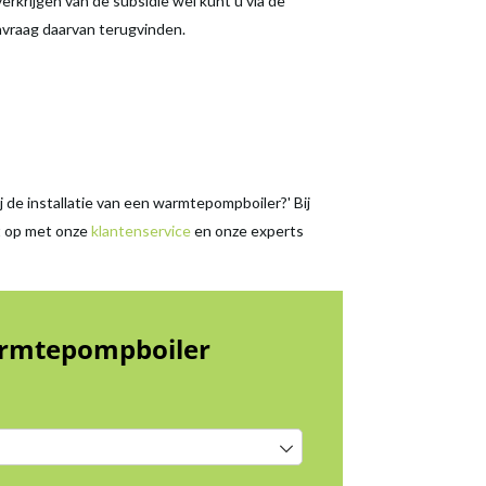
erkrijgen van de subsidie wel kunt u via de
nvraag daarvan terugvinden.
 de installatie van een warmtepompboiler?' Bij
t op met onze
klantenservice
en onze experts