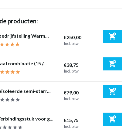
de producten:
bedrijfstelling Warm...
€250,00
Incl. btw
laatcombinatie (15 /...
€38,75
Incl. btw
ïsoleerde semi-starr...
€79,00
Incl. btw
erbindingsstuk voor g...
€15,75
Incl. btw