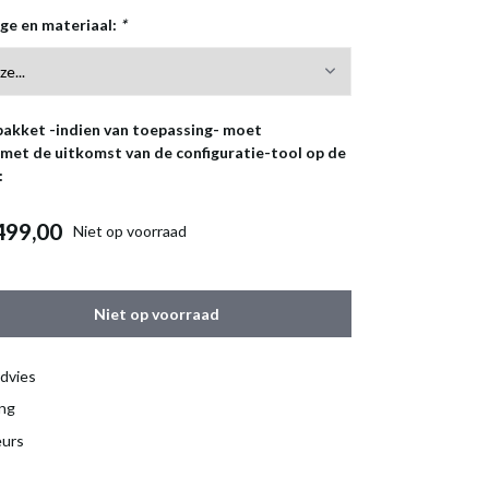
age en materiaal:
*
akket -indien van toepassing- moet
et de uitkomst van de configuratie-tool op de
:
499,00
Niet op voorraad
Niet op voorraad
dvies
ing
eurs