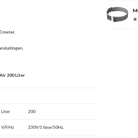
Mu
.
0 meter.
nsluitingen.
ir 200 Liter
Liter
200
V/F/Hz
230V/1 fase/50Hz.