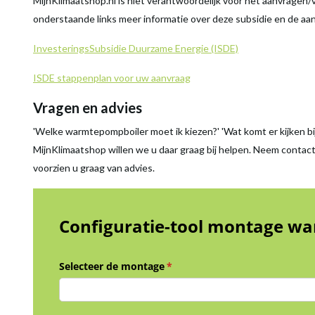
MijnKlimaatshop.nl is niet verantwoordelijk voor het aanvragen/v
onderstaande links meer informatie over deze subsidie en de aa
InvesteringsSubsidie Duurzame Energie (ISDE)
ISDE stappenplan voor uw aanvraag
Vragen en advies
'Welke warmtepompboiler moet ik kiezen?' 'Wat komt er kijken bij
MijnKlimaatshop willen we u daar graag bij helpen. Neem contac
voorzien u graag van advies.