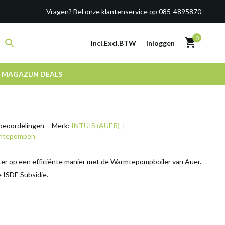
Vragen? Bel onze klantenservice op 085-4895870
0
Incl.
Excl.
BTW
Inloggen
MAGAZIJN DEALS
beoordelingen
Merk:
INTUIS (AUER)
armtepompen
r op een efficiënte manier met de Warmtepompboiler van Auer.
 ISDE Subsidie.