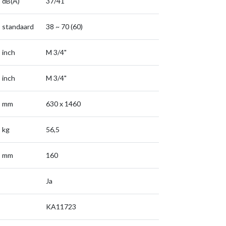
dB(A)
37/41
standaard
38 ~ 70 (60)
inch
M 3/4"
inch
M 3/4"
mm
630 x 1460
kg
56,5
mm
160
Ja
KA11723