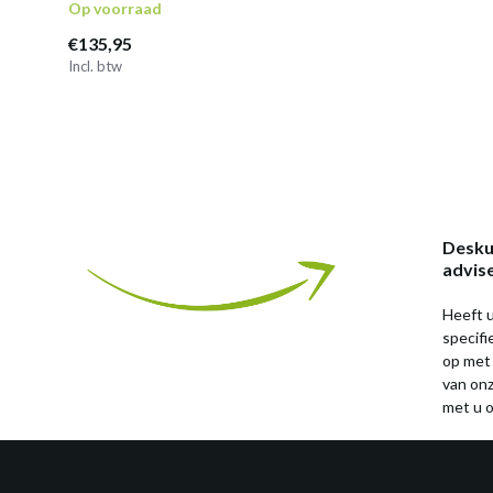
Op voorraad
€135,95
Incl. btw
Desku
advis
Heeft u
specif
op met
van on
met u o