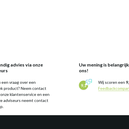
ndig advies via onze
Uw mening is belangrij
eurs
ons!
 een vraag over een
Wij scoren een
9
9,1
iek product? Neem contact
Feedbackcompa
 onze klantenservice en een
ze adviseurs neemt contact
p.