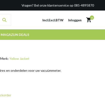
Vragen? Bel onze klantenservice op 085-4895870
0
Incl.
Excl.
BTW
Inloggen
MAGAZIJN DEALS
Merk:
Yellow Jacket
ires en onderdelen voor uw vacuümmeter.
ckorder