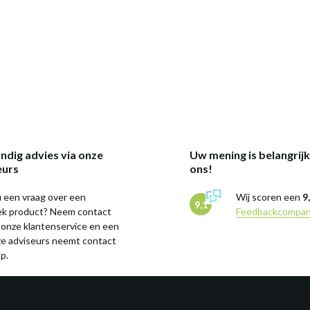
ndig advies via onze
Uw mening is belangrij
eurs
ons!
 een vraag over een
Wij scoren een
9
9,1
iek product? Neem contact
Feedbackcompa
 onze klantenservice en een
ze adviseurs neemt contact
p.