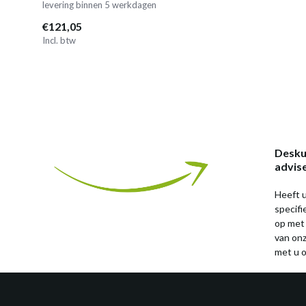
levering binnen 5 werkdagen
€121,05
Incl. btw
Desku
advis
Heeft u
specif
op met
van on
met u o