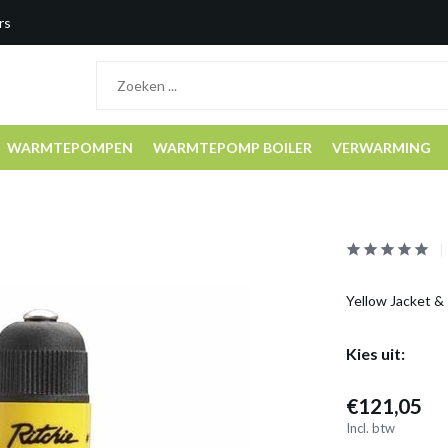
rs
WARMTEPOMPEN
WARMTEPOMP BOILER
VERWARMING
Yellow Jacket & 
Kies uit:
€121,05
Incl. btw