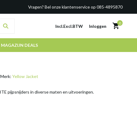
Vragen? Bel onze klantenservice op 085-4895870
0
Incl.
Excl.
BTW
Inloggen
MAGAZIJN DEALS
Merk:
Yellow Jacket
ITE pijpsnijders in diverse maten en uitvoeringen.