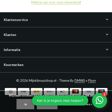
Meld je aan voor onze nieuwsbrief
Klantenservice
Klanten
Informatie
Keurmerken
© 2026 Mijnklimaatshop.nl - Theme By
DMWS
x
Plus+
Wij slaan cookies op om onze website te verbeteren. Is dat akkoord?
Ja
Nee
Meer over cookies »