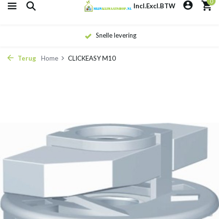
0
Incl.
Excl.
BTW
Snelle levering
Terug
Home
CLICKEASY M10