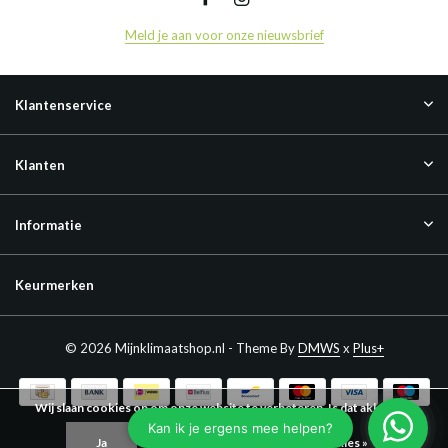
Meld je aan voor onze nieuwsbrief
Klantenservice
Klanten
Informatie
Keurmerken
© 2026 Mijnklimaatshop.nl - Theme By
DMWS
x
Plus+
Wij slaan cookies op om onze website te verbeteren. Is dat akkoord?
Ja
Nee
Meer over cookies »