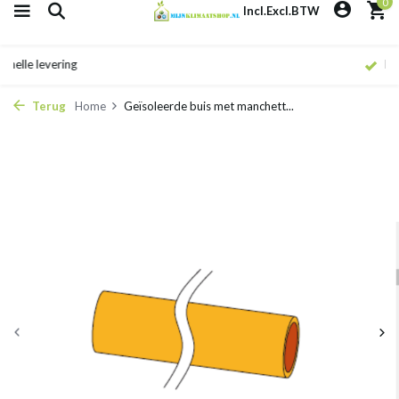
0
Incl.
Excl.
BTW
Eigen monteurs
Terug
Home
Geïsoleerde buis met manchett...