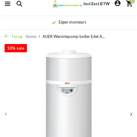
0
Incl.
Excl.
BTW
Eigen monteurs
Terug
Home
AUER Warmtepomp boiler Edel A...
10% sale