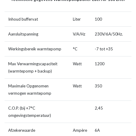
Inhoud buffervat
Liter
100
Aansluitspanning
V/A/Hz
230V/6A/50Hz.
Werkingsbereik warmtepomp
°C
-7 tot +35
Max Verwarmingscapaciteit
Watt
1200
(warmtepomp + backup)
Maximale Opgenomen
Watt
350
vermogen warmtepomp
C.O.P. (bij +7°C
2,45
omgevingstemperatuur)
Afzekerwaarde
Ampère
6A