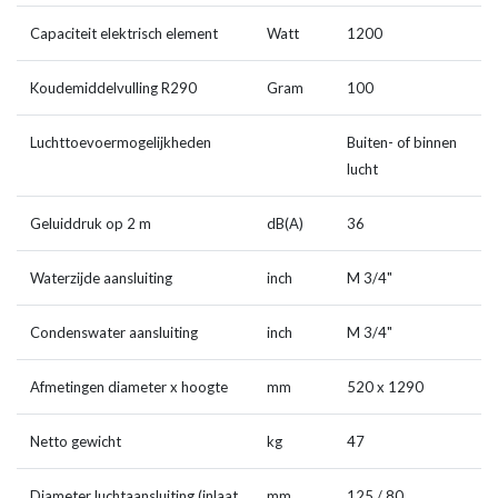
Capaciteit elektrisch element
Watt
1200
Koudemiddelvulling R290
Gram
100
Luchttoevoermogelijkheden
Buiten- of binnen
lucht
Geluiddruk op 2 m
dB(A)
36
Waterzijde aansluiting
inch
M 3/4"
Condenswater aansluiting
inch
M 3/4"
Afmetingen diameter x hoogte
mm
520 x 1290
Netto gewicht
kg
47
Diameter luchtaansluiting (inlaat
mm
125 / 80