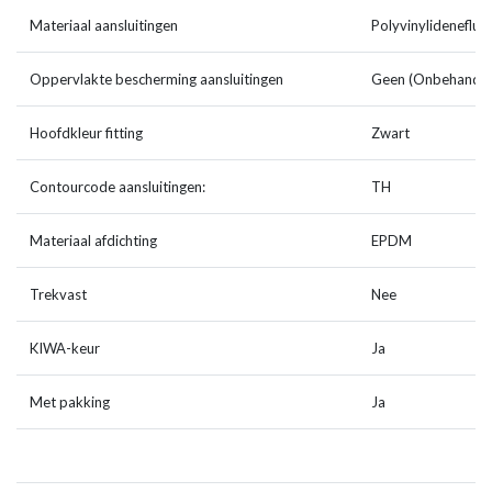
Materiaal aansluitingen
Polyvinylidenefluo
Oppervlakte bescherming aansluitingen
Geen (Onbehandel
Hoofdkleur fitting
Zwart
Contourcode aansluitingen:
TH
Materiaal afdichting
EPDM
Trekvast
Nee
KIWA-keur
Ja
Met pakking
Ja