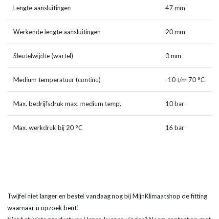
Lengte aansluitingen
47 mm
Werkende lengte aansluitingen
20 mm
Sleutelwijdte (wartel)
0 mm
Medium temperatuur (continu)
-10 t/m 70 °C
Max. bedrijfsdruk max. medium temp.
10 bar
Max. werkdruk bij 20 °C
16 bar
Twijfel niet langer en bestel vandaag nog bij MijnKlimaatshop de fitting
waarnaar u opzoek bent!