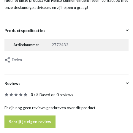
Niet het juiste product van Henco kunnen vinden? Neem contact op met
onze deskundige adviseurs en zij helpen u graag!
Productspecificaties
Artikelnummer
2772432
Delen
Reviews
0
/
Based on 0 reviews
5
Er zijn nog geen reviews geschreven over dit product..
Schrijf je eigen review