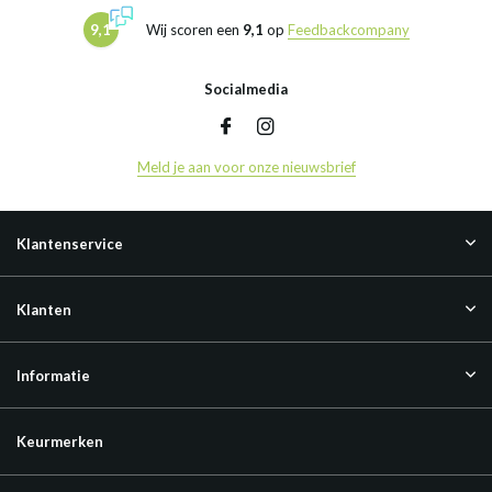
9,1
Wij scoren een
9,1
op
Feedbackcompany
Socialmedia
Meld je aan voor onze nieuwsbrief
Klantenservice
Klanten
Informatie
Keurmerken