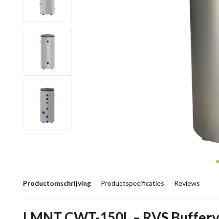
Productomschrijving
Productspecificaties
Reviews
LMNT CWT-150L – RVS Bufferva