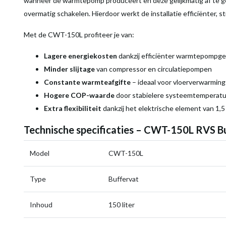
wanneer de warmtepomp produceert en deze gelijkmatig af te g
overmatig schakelen. Hierdoor werkt de installatie efficiënter, s
Met de CWT-150L profiteer je van:
Lagere energiekosten
dankzij efficiënter warmtepompg
Minder slijtage
van compressor en circulatiepompen
Constante warmteafgifte
– ideaal voor vloerverwarmin
Hogere COP-waarde
door stabielere systeemtemperat
Extra flexibiliteit
dankzij het elektrische element van 1,
Technische specificaties – CWT-150L RVS Bu
Model
CWT-150L
Type
Buffervat
Inhoud
150 liter