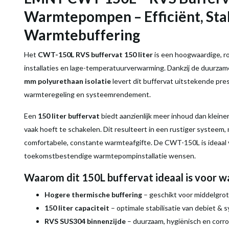
Warmtepompen – Efficiënt, Stab
Warmtebuffering
Het
CWT-150L RVS buffervat 150 liter
is een hoogwaardige, r
installaties en lage-temperatuurverwarming. Dankzij de duurza
mm polyurethaan isolatie
levert dit buffervat uitstekende pre
warmteregeling en systeemrendement.
Een
150 liter buffervat
biedt aanzienlijk meer inhoud dan klei
vaak hoeft te schakelen. Dit resulteert in een rustiger systeem
comfortabele, constante warmteafgifte. De CWT-150L is ideaal 
toekomstbestendige warmtepompinstallatie wensen.
Waarom dit 150L buffervat ideaal is voor
Hogere thermische buffering
– geschikt voor middelgro
150 liter capaciteit
– optimale stabilisatie van debiet 
RVS SUS304 binnenzijde
– duurzaam, hygiënisch en corr