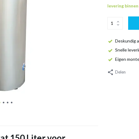
levering binne
Deskundig a
Snelle lever
Eigen mont
Delen
t 150 Liter voor