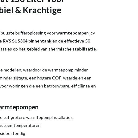
iel & Krachtige
obuuste bufferoplossing voor
warmtepompen
, cv-
me
RVS SUS304 binnentank
en de effectieve
50
staties op het gebied van
thermische stabilisatie
,
nere modellen, waardoor de warmtepomp minder
, minder slijtage, een hogere COP-waarde en een
voor woningen die een betrouwbare, efficiënte en
 warmtepompen
te tot grotere warmtepompinstallaties
& systeemtemperaturen
osiebestendig