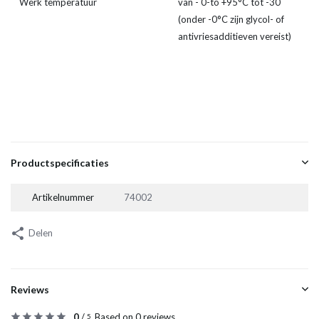
Werk temperatuur
van - 0-to +95°C tot -30
(onder -0°C zijn glycol- of
antivriesadditieven vereist)
Productspecificaties
Artikelnummer
74002
Delen
Reviews
0
/
Based on 0 reviews
5