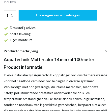
Incl. btw
Toevoegen aan winkelwagen
Deskundig advies
Snelle levering
Eigen monteurs
Productomschrijving
Aquatechnik Multi-calor 14 mm rol 100 meter
Product informatie:
In elke installatie zijn Aquatechnik koppelingen van onschatbare waarde
voor het naadloos verbinden van leidingen in diverse systemen.
Vervaardigd met hoogwaardige, duurzame materialen, biedt onze
Safety-pol uitmuntende prestaties onder variabele druk- en
temperatuur omstandigheden. De snelle alsook eenvoudige installatie,
zonder de noodzaak van ingewikkeld gereedschap, bespaart niet alleen
tijd maar ook moeite. Kies voor betrouwbare, lekvrije systemen waarbij