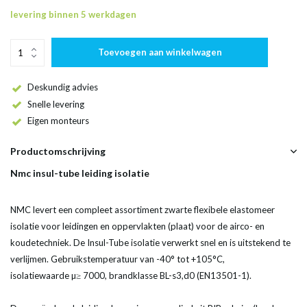
levering binnen 5 werkdagen
Toevoegen aan winkelwagen
Deskundig advies
Snelle levering
Eigen monteurs
Productomschrijving
Nmc insul-tube leiding isolatie
NMC levert een compleet assortiment zwarte flexibele elastomeer
isolatie voor leidingen en oppervlakten (plaat) voor de airco- en
koudetechniek. De Insul-Tube isolatie verwerkt snel en is uitstekend te
verlijmen. Gebruikstemperatuur van -40° tot +105°C,
isolatiewaarde µ≥ 7000, brandklasse BL-s3,d0 (EN13501-1).