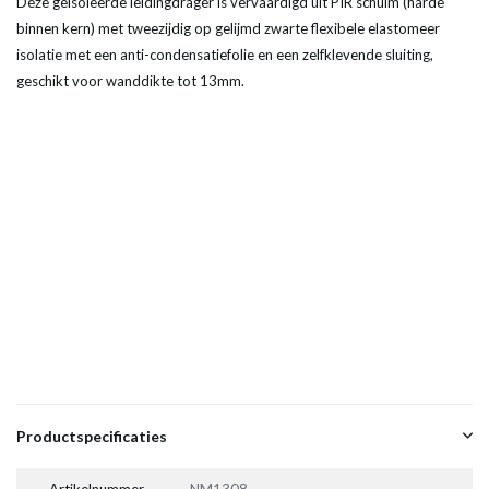
Deze geïsoleerde leidingdrager is vervaardigd uit PIR schuim (harde
binnen kern) met tweezijdig op gelijmd zwarte flexibele elastomeer
isolatie met een anti-condensatiefolie en een zelfklevende sluiting,
geschikt voor wanddikte tot 13mm.
Productspecificaties