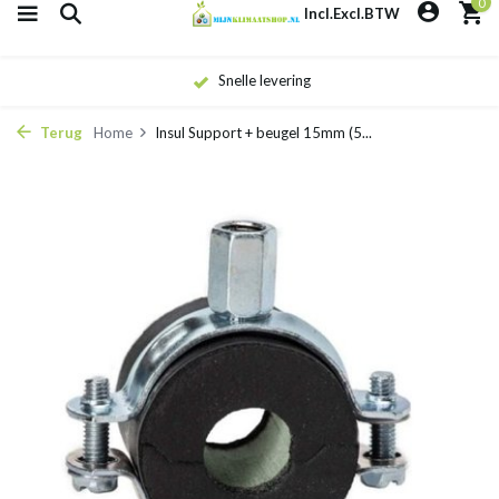
0
Incl.
Excl.
BTW
Snelle levering
Terug
Home
Insul Support + beugel 15mm (5...