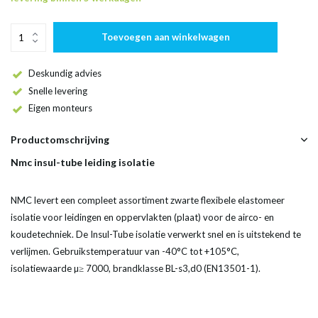
Toevoegen aan winkelwagen
Deskundig advies
Snelle levering
Eigen monteurs
Productomschrijving
Nmc insul-tube leiding isolatie
NMC levert een compleet assortiment zwarte flexibele elastomeer
isolatie voor leidingen en oppervlakten (plaat) voor de airco- en
koudetechniek. De Insul-Tube isolatie verwerkt snel en is uitstekend te
verlijmen. Gebruikstemperatuur van -40°C tot +105°C,
isolatiewaarde µ≥ 7000, brandklasse BL-s3,d0 (EN13501-1).