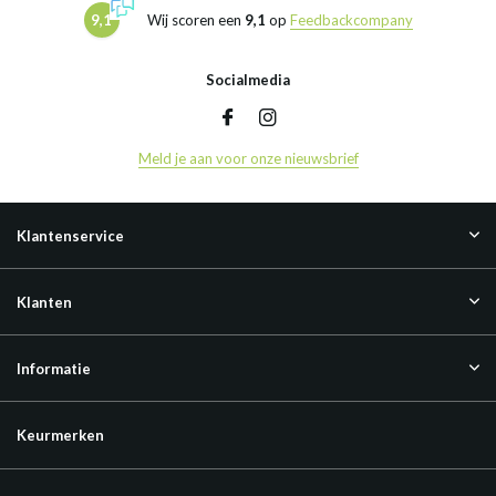
9,1
Wij scoren een
9,1
op
Feedbackcompany
Socialmedia
Meld je aan voor onze nieuwsbrief
Klantenservice
Klanten
Informatie
Keurmerken