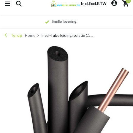
0
Incl.
Excl.
BTW
Eigen monteurs
Terug
Home
Insul-Tube leiding isolatie 13...