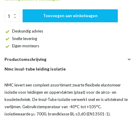
Toevoegen aan winkelwagen
Deskundig advies
Snelle levering
Eigen monteurs
Productomschrijving
Nmc insul-tube leiding isolatie
NMC levert een compleet assortiment zwarte flexibele elastomeer
isolatie voor leidingen en oppervlakten (plaat) voor de airco- en
koudetechniek. De Insul-Tube isolatie verwerkt snel en is uitstekend te
verlijmen. Gebruikstemperatuur van -40°C tot +105°C,
isolatiewaarde µ≥ 7000, brandklasse BL-s3,d0 (EN13501-1).