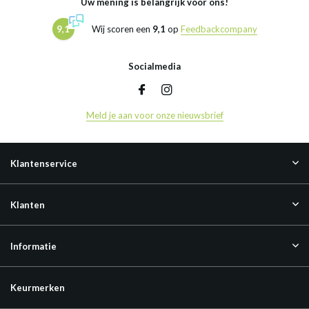
Uw mening is belangrijk voor ons!
9,1
Wij scoren een
9,1
op
Feedbackcompany
Socialmedia
Meld je aan voor onze nieuwsbrief
Klantenservice
Klanten
Informatie
Keurmerken