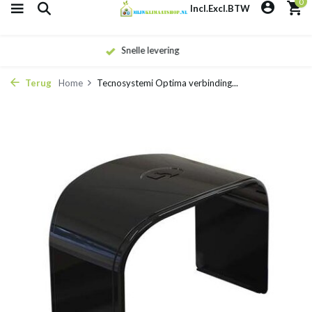
0
Incl.
Excl.
BTW
Eigen monteurs
Terug
Home
Tecnosystemi Optima verbinding...