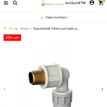
0
Incl.
Excl.
BTW
Eigen monteurs
Terug
Home
Aquatechnik Safety-pol haaks p...
20% sale