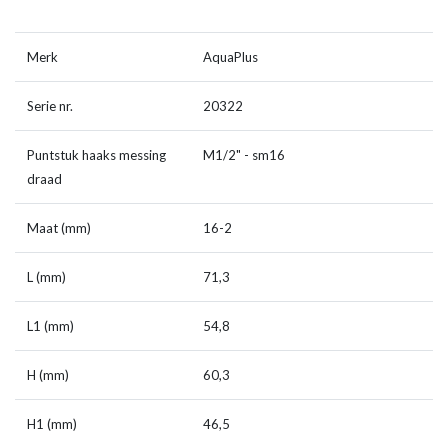
Merk
AquaPlus
Serie nr.
20322
Puntstuk haaks messing
M1/2" - sm16
draad
Maat (mm)
16-2
L (mm)
71,3
L1 (mm)
54,8
H (mm)
60,3
H1 (mm)
46,5