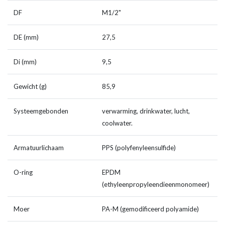
DF
M1/2"
DE (mm)
27,5
Di (mm)
9,5
Gewicht (g)
85,9
Systeemgebonden
verwarming, drinkwater, lucht,
coolwater.
Armatuurlichaam
PPS (polyfenyleensulfide)
O-ring
EPDM
(ethyleenpropyleendieenmonomeer)
Moer
PA-M (gemodificeerd polyamide)