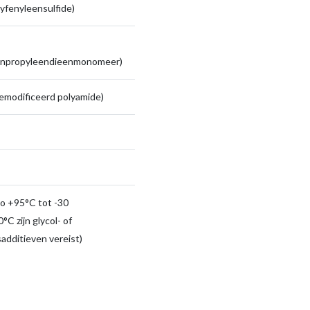
yfenyleensulfide)
enpropyleendieenmonomeer)
emodificeerd polyamide)
to +95°C tot -30
°C zijn glycol- of
sadditieven vereist)