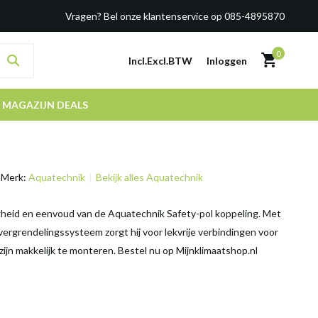
Vragen? Bel onze klantenservice op 085-4895870
0
Incl.
Excl.
BTW
Inloggen
MAGAZIJN DEALS
Merk:
Aquatechnik
Bekijk alles Aquatechnik
gheid en eenvoud van de Aquatechnik Safety-pol koppeling. Met
 vergrendelingssysteem zorgt hij voor lekvrije verbindingen voor
zijn makkelijk te monteren. Bestel nu op Mijnklimaatshop.nl