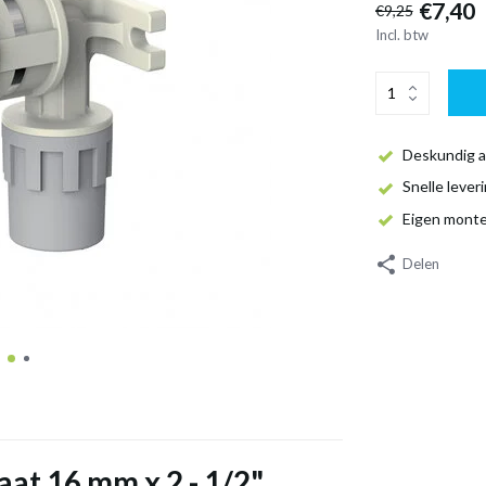
€7,40
€9,25
Incl. btw
Deskundig a
Snelle lever
Eigen mont
Delen
at 16 mm x 2 - 1/2"