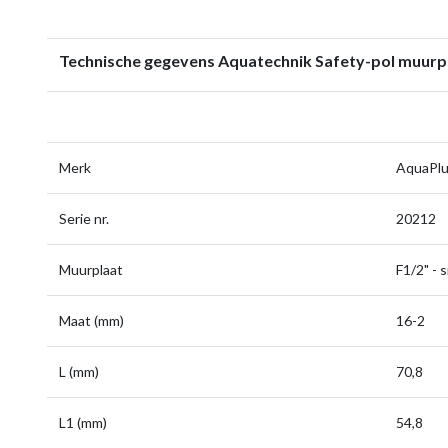
Technische gegevens Aquatechnik Safety-pol muurpla
Merk
AquaPl
Serie nr.
20212
Muurplaat
F1/2" - 
Maat (mm)
16-2
L (mm)
70,8
L1 (mm)
54,8