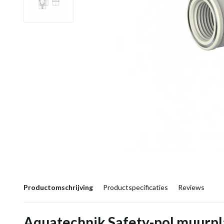
Productomschrijving
Productspecificaties
Reviews
Aquatechnik Safety-pol muurpla