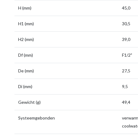
H (mm)
45,0
H1 (mm)
30,5
H2 (mm)
39,0
Df (mm)
F1/2"
De (mm)
27,5
Di (mm)
9,5
Gewicht (g)
49,4
Systeemgebonden
verwarmi
coolwate