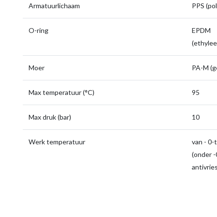
Armatuurlichaam
PPS (pol
O-ring
EPDM
(ethyle
Moer
PA-M (g
Max temperatuur (°C)
95
Max druk (bar)
10
Werk temperatuur
van - 0-
(onder -0
antivrie