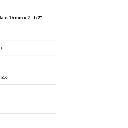
at 16 mm x 2 - 1/2"
us
sm16