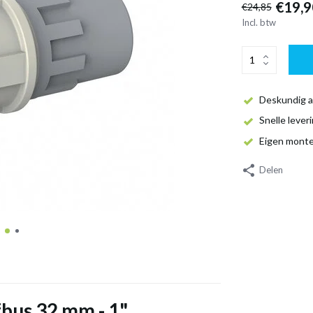
€19,9
€24,85
Incl. btw
Deskundig a
Snelle lever
Eigen mont
Delen
bus 32 mm - 1"