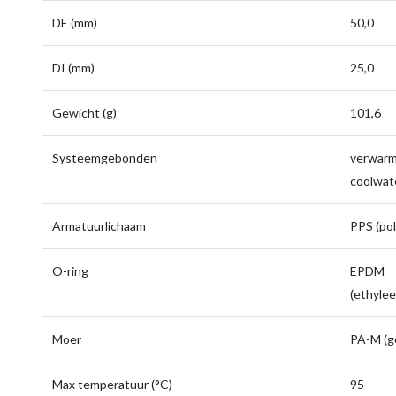
DE (mm)
50,0
DI (mm)
25,0
Gewicht (g)
101,6
Systeemgebonden
verwarmi
coolwate
Armatuurlichaam
PPS (pol
O-ring
EPDM
(ethyle
Moer
PA-M (g
Max temperatuur (°C)
95