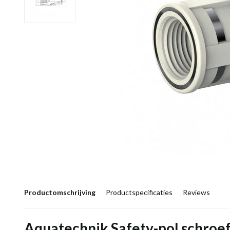
Productomschrijving
Productspecificaties
Reviews
Aquatechnik Safety-pol schroef