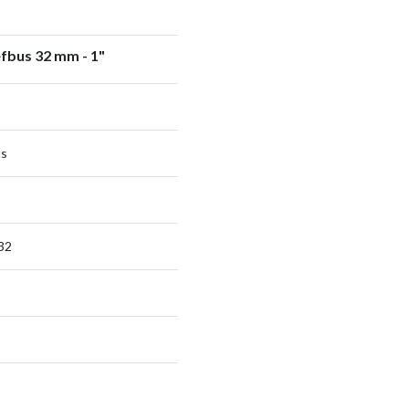
fbus 32 mm - 1"
us
32