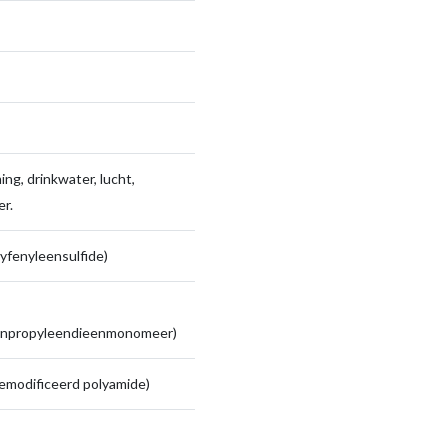
ng, drinkwater, lucht,
r.
yfenyleensulfide)
enpropyleendieenmonomeer)
emodificeerd polyamide)