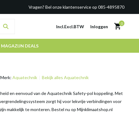
Vragen? Bel onze klantenservice op 085-4895870
0
Incl.
Excl.
BTW
Inloggen
MAGAZIJN DEALS
Merk:
Aquatechnik
Bekijk alles Aquatechnik
gheid en eenvoud van de Aquatechnik Safety-pol koppeling. Met
 vergrendelingssysteem zorgt hij voor lekvrije verbindingen voor
zijn makkelijk te monteren. Bestel nu op Mijnklimaatshop.nl