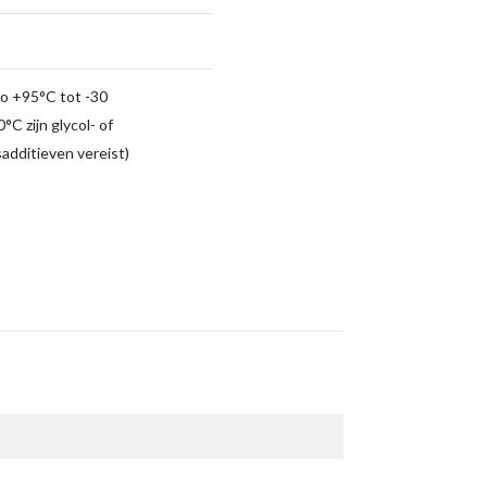
to +95°C tot -30
°C zijn glycol- of
sadditieven vereist)