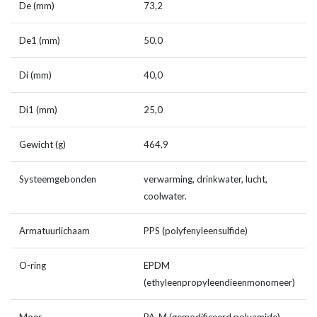
De (mm)
73,2
De1 (mm)
50,0
Di (mm)
40,0
Di1 (mm)
25,0
Gewicht (g)
464,9
Systeemgebonden
verwarming, drinkwater, lucht,
coolwater.
Armatuurlichaam
PPS (polyfenyleensulfide)
O-ring
EPDM
(ethyleenpropyleendieenmonomeer)