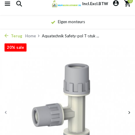
0
Incl.
Excl.
BTW
Eigen monteurs
Terug
Home
Aquatechnik Safety-pol T-stuk ...
20% sale