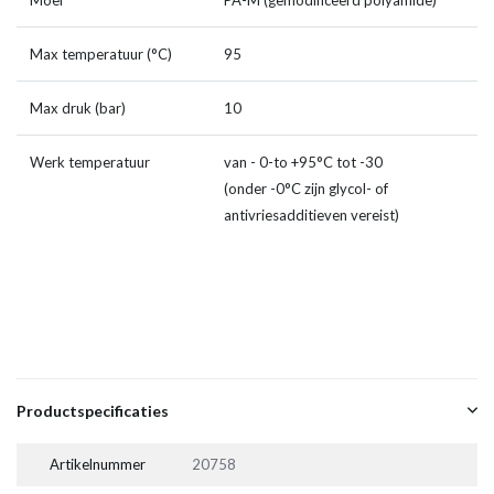
Moer
PA-M (gemodificeerd polyamide)
Max temperatuur (°C)
95
Max druk (bar)
10
Werk temperatuur
van - 0-to +95°C tot -30
(onder -0°C zijn glycol- of
antivriesadditieven vereist)
Productspecificaties
Artikelnummer
20758