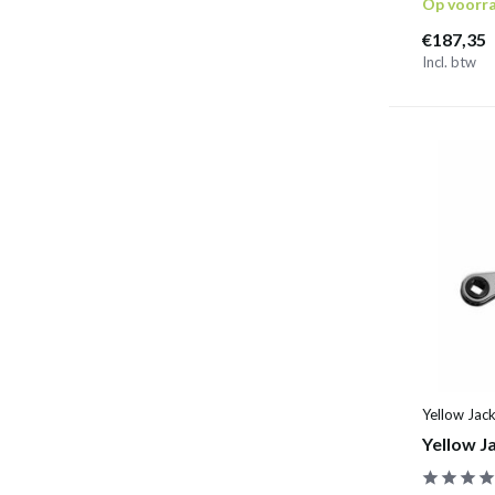
Op voorr
€187,35
Incl. btw
Yellow Jac
Yellow J