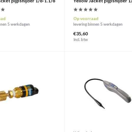
cket pijpsnijder 1/8-1.1/8
Yellow Jacket pijpsnijder 1
aad
Op voorraad
innen 5 werkdagen
levering binnen 5 werkdagen
€35,60
Incl. btw