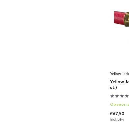
Yellow Jac
Yellow J
st.)
Op voorr
€67,50
Incl. btw