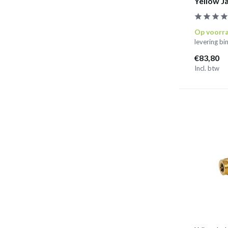
Yellow Ja
Op voorr
levering b
€83,80
Incl. btw