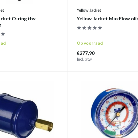
ket
Yellow Jacket
acket O-ring tbv
Yellow Jacket MaxFlow ol
p
aad
Op voorraad
€277,90
Incl. btw