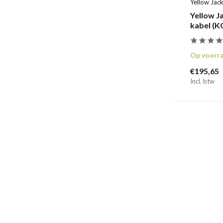
Yellow Jac
Yellow J
kabel (K
Op voorr
€195,65
Incl. btw