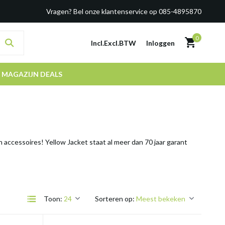
Vragen? Bel onze klantenservice op 085-4895870
0
Incl.
Excl.
BTW
Inloggen
MAGAZIJN DEALS
accessoires! Yellow Jacket staat al meer dan 70 jaar garant
Toon:
Sorteren op: