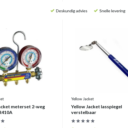
Deskundig advies
Snelle levering
ket
Yellow Jacket
acket meterset 2-weg
Yellow Jacket lasspiegel
 R410A
verstelbaar