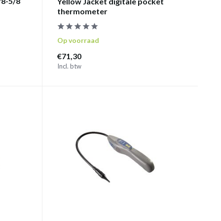
/8-5/8
Yellow Jacket digitale pocket
thermometer
Op voorraad
€71,30
Incl. btw