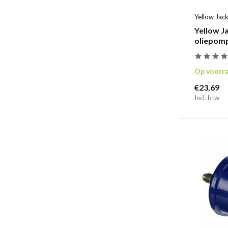
Yellow Jac
Yellow J
oliepom
Op voorr
€23,69
Incl. btw