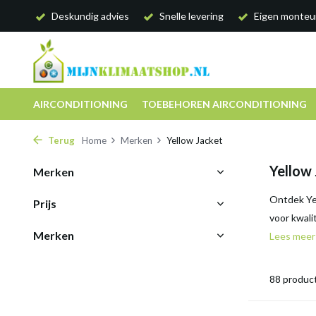
Deskundig advies
Snelle levering
Eigen monteu
AIRCONDITIONING
TOEBEHOREN AIRCONDITIONING
Terug
Home
Merken
Yellow Jacket
Yellow
Merken
Ontdek Yel
Prijs
voor kwali
Merken
Lees mee
88 produc