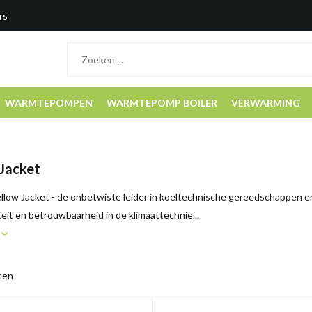
rs
WARMTEPOMPEN
WARMTEPOMP BOILER
VERWARMING
 Jacket
low Jacket - de onbetwiste leider in koeltechnische gereedschappen en 
teit en betrouwbaarheid in de klimaattechnie...
r
ten