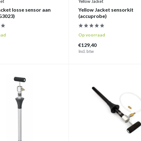
ket
Yellow Jacket
acket losse sensor aan
Yellow Jacket sensorkit
G3023)
(accuprobe)
aad
Op voorraad
€129,40
Incl. btw