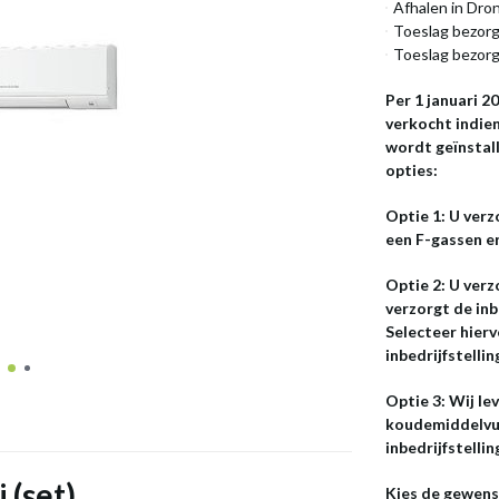
Afhalen in Dro
Toeslag bezorg
Toeslag bezorg
Per 1 januari 
verkocht indien
wordt geïnstal
opties:
Optie 1: U verz
een F-gassen erk
Optie 2: U ver
verzorgt de inb
Selecteer hierv
inbedrijfstellin
Optie 3: Wij le
koudemiddelvul
inbedrijfstelli
 (set)
Kies de gewens