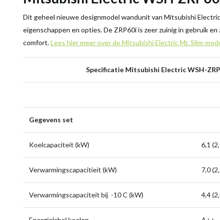
Dit geheel nieuwe designmodel wandunit van Mitsubishi Electri
eigenschappen en opties. De ZRP60i is zeer zuinig in gebruik en 
comfort.
Lees hier meer over de Mitsubishi Electric Mr. Slim-mode
Specificatie Mitsubishi Electric WSH-ZRP
Gegevens set
Koelcapaciteit (kW)
6,1 (2
Verwarmingscapacitieit (kW)
7,0 (2
Verwarmingscapaciteit bij -10 C (kW)
4,4 (2
Energielabel koelen
A++