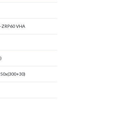
-ZRP60 VHA
)
50x(300+30)