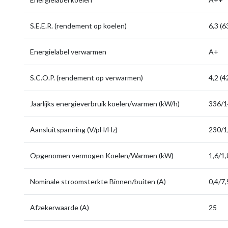
S.E.E.R. (rendement op koelen)
6,3 (
Energielabel verwarmen
A+
S.C.O.P. (rendement op verwarmen)
4,2 (
Jaarlijks energieverbruik koelen/warmen (kW/h)
336/
Aansluitspanning (V/pH/Hz)
230/1
Opgenomen vermogen Koelen/Warmen (kW)
1,6/1,
Nominale stroomsterkte Binnen/buiten (A)
0,4/7,
Afzekerwaarde (A)
25