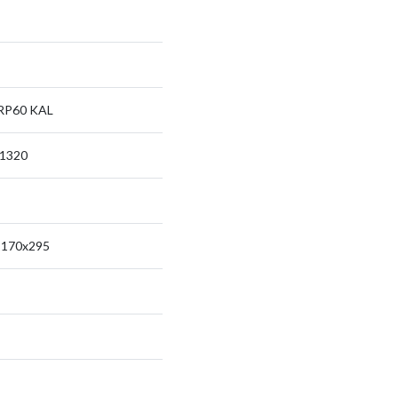
RP60 KAL
/1320
1170x295