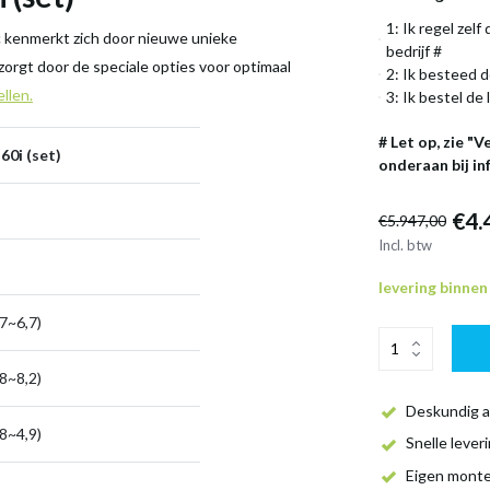
1: Ik regel zel
c kenmerkt zich door nieuwe unieke
bedrijf #
zorgt door de speciale opties voor optimaal
2: Ik besteed d
llen.
3: Ik bestel de 
# Let op, zie "
60i (set)
onderaan bij in
€4.
€5.947,00
Incl. btw
levering binne
,7~6,7)
,8~8,2)
Deskundig a
,8~4,9)
Snelle lever
Eigen mont