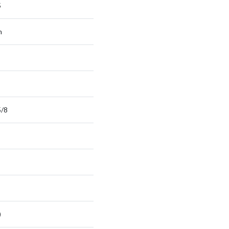
5
n
5/8
)