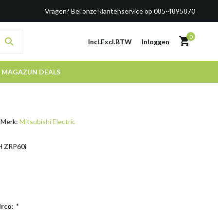
Vragen? Bel onze klantenservice op 085-4895870
0
Incl.
Excl.
BTW
Inloggen
MAGAZIJN DEALS
Merk:
Mitsubishi Electric
H ZRP60i
irco:
*