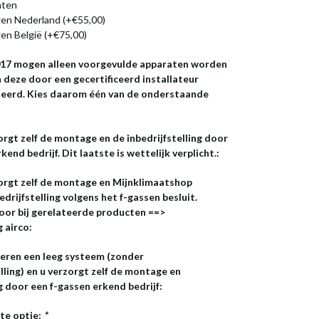
nten
en Nederland (+€55,00)
en België (+€75,00)
2017 mogen alleen voorgevulde apparaten worden
 deze door een gecertificeerd installateur
leerd. Kies daarom één van de onderstaande
orgt zelf de montage en de inbedrijfstelling door
end bedrijf. Dit laatste is wettelijk verplicht.:
zorgt zelf de montage en Mijnklimaatshop
edrijfstelling volgens het f-gassen besluit.
oor bij gerelateerde producten ==>
g airco:
veren een leeg systeem (zonder
ling) en u verzorgt zelf de montage en
ng door een f-gassen erkend bedrijf:
te optie:
*