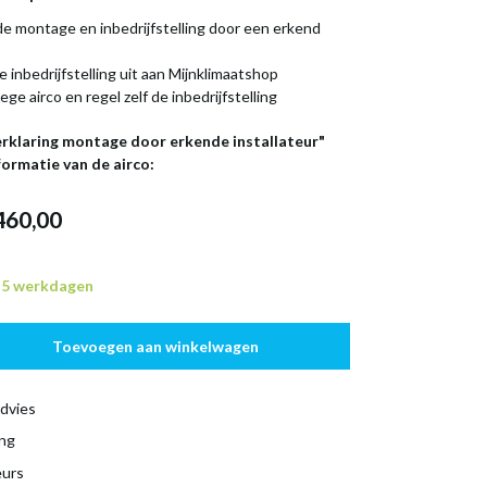
f de montage en inbedrijfstelling door een erkend
e inbedrijfstelling uit aan Mijnklimaatshop
lege airco en regel zelf de inbedrijfstelling
Verklaring montage door erkende installateur"
formatie van de airco:
460,00
n 5 werkdagen
Toevoegen aan winkelwagen
dvies
ing
eurs