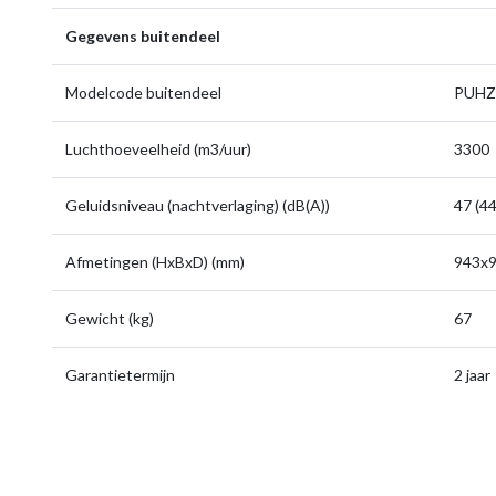
Gegevens buitendeel
Modelcode buitendeel
PUHZ
Luchthoeveelheid (m3/uur)
3300
Geluidsniveau (nachtverlaging) (dB(A))
47 (44
Afmetingen (HxBxD) (mm)
943x9
Gewicht (kg)
67
Garantietermijn
2 jaar