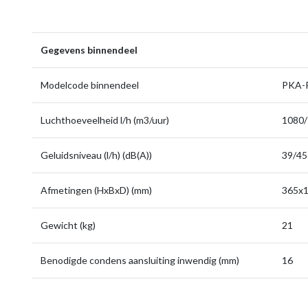
Gegevens binnendeel
Modelcode binnendeel
PKA-
Luchthoeveelheid l/h (m3/uur)
1080
Geluidsniveau (l/h) (dB(A))
39/45
Afmetingen (HxBxD) (mm)
365x
Gewicht (kg)
21
Benodigde condens aansluiting inwendig (mm)
16