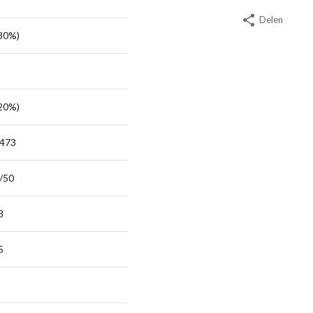
Delen
630%)
420%)
1473
/50
8
5