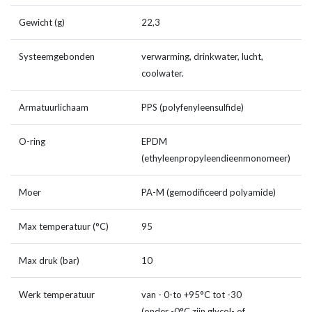
Gewicht (g)
22,3
Systeemgebonden
verwarming, drinkwater, lucht,
coolwater.
Armatuurlichaam
PPS (polyfenyleensulfide)
O-ring
EPDM
(ethyleenpropyleendieenmonomeer)
Moer
PA-M (gemodificeerd polyamide)
Max temperatuur (°C)
95
Max druk (bar)
10
Werk temperatuur
van - 0-to +95°C tot -30
(onder -0°C zijn glycol- of