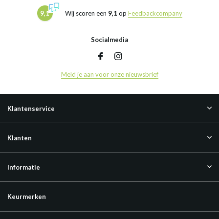
9,1
Wij scoren een
9,1
op
Feedbackcompany
Socialmedia
Meld je aan voor onze nieuwsbrief
Klantenservice
Klanten
Informatie
Keurmerken