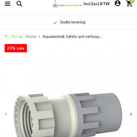
0
Incl.
Excl.
BTW
Snelle levering
Terug
Home
Aquatechnik Safety-pol verloop...
20% sale