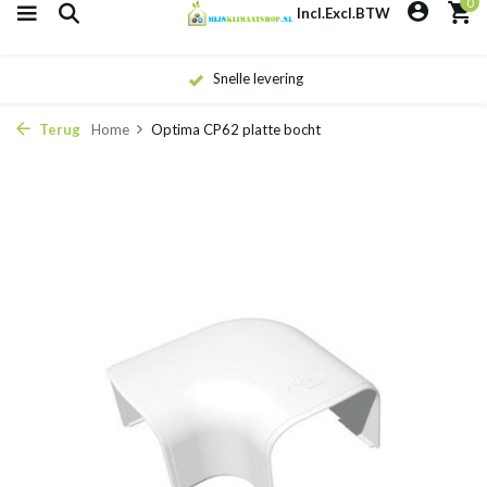
0
Incl.
Excl.
BTW
Snelle levering
Terug
Home
Optima CP62 platte bocht